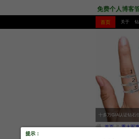
免费个人博客
首页
关于
钻
PHP教程
网站模板
十多万GIA认证钻石
首页
重大军
提示：
原创
美国发动