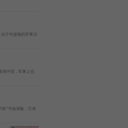
 由于华盛顿的军事活
上围堵中国，军事上也
罗德”号核潜艇，它将