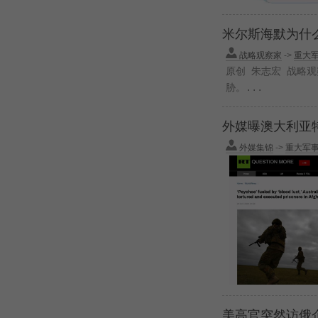
米尔斯海默为什
战略观察家
->
重大
原创 朱志宏 战略
胁。...
外媒曝澳大利亚
外媒集锦
->
重大军
美高官突然访俄