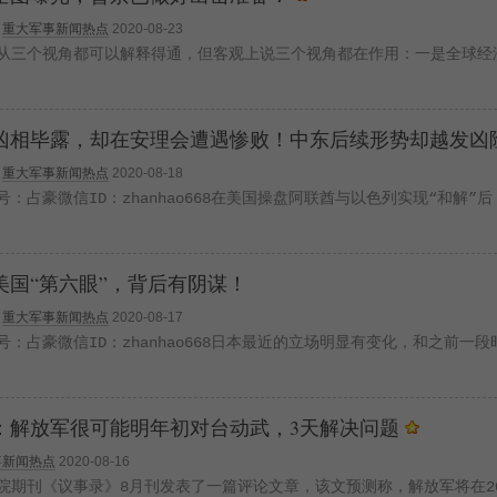
>
重大军事新闻热点
2020-08-23
从三个视角都可以解释得通，但客观上说三个视角都在作用：一是全球经
凶相毕露，却在安理会遭遇惨败！中东后续形势却越发凶
>
重大军事新闻热点
2020-08-18
：占豪微信ID：zhanhao668在美国操盘阿联酋与以色列实现“和解”
美国“第六眼”，背后有阴谋！
>
重大军事新闻热点
2020-08-17
：占豪微信ID：zhanhao668日本最近的立场明显有变化，和之前一
：解放军很可能明年初对台动武，3天解决问题
事新闻热点
2020-08-16
期刊《议事录》8月刊发表了一篇评论文章，该文预测称，解放军将在202