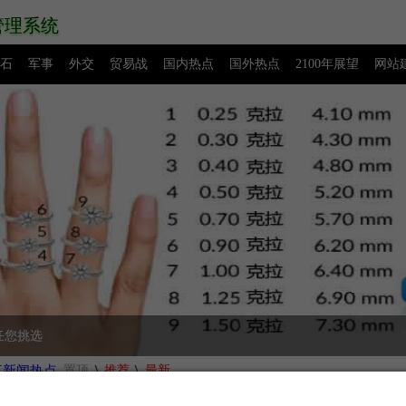
管理系统
石
军事
外交
贸易战
国内热点
国外热点
2100年展望
网站
源码下载
创业赚钱
网络热点
图片展示
留言板
任您挑选
\
\
事新闻热点
置顶
推荐
最新
阿富汗战争的真实原因