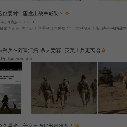
么也要对中国发出战争威胁？
军事新闻热点
2020-06-13
观察家笔者在“美国到了尊重中国的时候了”一文中揭示了来自基辛格的战
特种兵在阿富汗搞“杀人竞赛” 英美士兵更离谱
事新闻热点
2020-10-30
企图曝光，普京已做好出击准备！