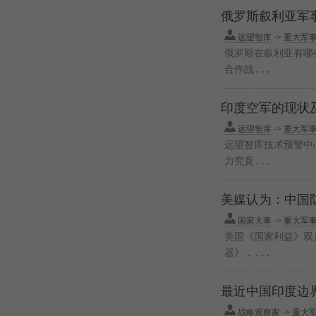
俄罗斯叙利亚军
远望智库
->
重大军
俄罗斯在叙利亚有哪些
合作战...
印度空军的现状
远望智库
->
重大军
远望智库技术预警中
力究竟...
美媒认为：中国
国家大事
->
重大军
美国《国家利益》双
器》，...
最近中国印度边
战略观察家
->
重大