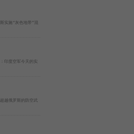
罗斯实施“灰色地带”混
心：印度空军今天的实
正超越俄罗斯的防空武