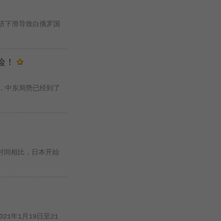
济下滑导致白俄罗国
险！
后，中东局势已经到了
段时间相比，日本开始
1年1月19日至21