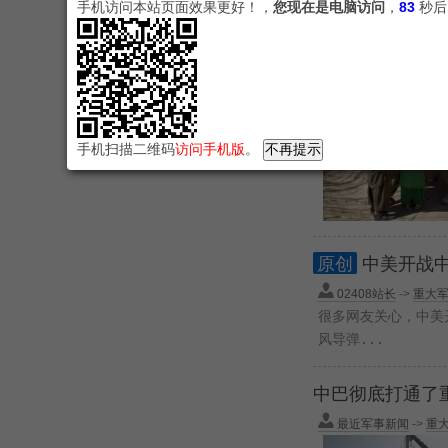
手机访问本站页面效果更好！，
您现在是电脑访问
，
82
秒后
02408站长
->
重大
手机扫描二维码
访问手机版
。
原创
中美开战
02408站长
->
重大
很多网友关心，中美
风导弹...
中巴彻底打通了
最近军事新闻
->
重