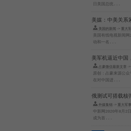
日美国总统...
美媒：中美关系
美国的新闻
->
重大
美国有线电视新闻网
动和一名...
美军机逼近中国
占豪微信最新文章
-
原创：占豪来源公众号
在对中国进...
俄测试可搭载核弹
外媒集锦
->
重大军
中新网2020年8月
成为首...