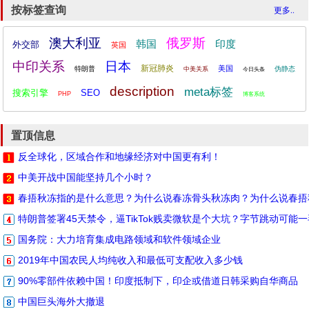
按标签查询
更多..
澳大利亚
俄罗斯
韩国
印度
外交部
英国
中印关系
日本
新冠肺炎
美国
特朗普
伪静态
中美关系
今日头条
description
meta标签
搜索引擎
SEO
PHP
博客系统
置顶信息
反全球化，区域合作和地缘经济对中国更有利！
中美开战中国能坚持几个小时？
春捂秋冻指的是什么意思？为什么说春冻骨头秋冻肉？为什么说春捂
特朗普签署45天禁令，逼TikTok贱卖微软是个大坑？字节跳动可能
国务院：大力培育集成电路领域和软件领域企业
2019年中国农民人均纯收入和最低可支配收入多少钱
90%零部件依赖中国！印度抵制下，印企或借道日韩采购自华商品
中国巨头海外大撤退