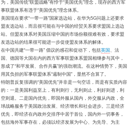
为，美国传统“联盟战略”有悖于“美国优先”理念，现存的西方军
事联盟体系有违于“美国优先”理念体系。
美国现在要求“一带一路”国家选边站，在华为5G问题上还要求
盟友选边站，而且很可能在与中国的经贸关系要求盟国上选边
站。但盟友体系对美国压缩中国的市场份额很难有效，要求盟
友选边站的结果很可能进一步促使盟友体系的解体。
在中国共建“一带一路” 倡议的感召和促动下，包括
英国
、法
国、德国等大国在内的西方军事联盟体系盟国相继参与其中，
形成了“和平发展、合作共赢”的强劲潮流。在这种情势下，美国
用其负担的军事联盟体系“遏制中国”，显然不合算了。
特朗普反复强调的“美国优先”并非是一句空话，而是有实质内容
的：一是美国利益至上，有利则行，无利则止，利好则进，利
空则退。二是国内优先，即国外服从国内，外交服从内政，全
球战略服务于美国政治发展、经济增长和社会进步。三是经济
优先，即经济在内政外交排序中居于首位，国内外一切事务，
包括海外军事存在，必须以经济发展为中心、为先导、为主