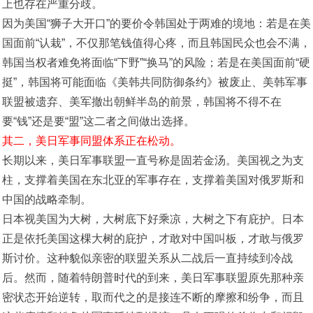
上也存在严重分歧。
因为美国“狮子大开口”的要价令韩国处于两难的境地：若是在美
国面前“认栽”，不仅那笔钱值得心疼，而且韩国民众也会不满，
韩国当权者难免将面临“下野”“换马”的风险；若是在美国面前“硬
挺”，韩国将可能面临《美韩共同防御条约》被废止、美韩军事
联盟被遗弃、美军撤出朝鲜半岛的前景，韩国将不得不在
要“钱”还是要“盟”这二者之间做出选择。
其二，美日军事同盟体系正在松动。
长期以来，美日军事联盟一直号称是固若金汤。美国视之为支
柱，支撑着美国在东北亚的军事存在，支撑着美国对俄罗斯和
中国的战略牵制。
日本视美国为大树，大树底下好乘凉，大树之下有庇护。日本
正是依托美国这棵大树的庇护，才敢对中国叫板，才敢与俄罗
斯讨价。这种貌似亲密的联盟关系从二战后一直持续到冷战
后。然而，随着特朗普时代的到来，美日军事联盟原先那种亲
密状态开始逆转，取而代之的是接连不断的摩擦和纷争，而且