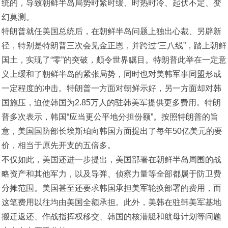
统的，导致朝鲜半岛局势时紧时缓、时热时冷、起伏不定、变
幻莫测。
特朗普就任美国总统后，在朝鲜半岛问题上独出心裁、另辟新
径，特别是特朗普三次会见金正恩，并跨过“三八线”，踏上朝鲜
国土，实现了“零”的突破，颇令世界瞩目。特朗普此举在一定意
义上缓和了朝鲜半岛的紧张局势，同时也对美韩军事同盟形成
一定程度的冲击。特朗普一方面对朝鲜示好，另一方面却对韩
国施压，迫使韩国为2.85万人的驻韩美军提供更多费用。特朗
普多次表示，韩国“应当更公平地分担份额”。按照特朗普的旨
意，美国国防部长埃斯珀向韩国方面提出了每年50亿美元的要
价，相当于原先开支的五倍多。
不仅如此，美国还进一步提出，美国部署在朝鲜半岛周围的战
略资产和其他军力，以及导弹、侦察力量等全部都属于防卫费
分摊范围。美国甚至还要求韩国承担美军轮换部署的费用，而
这笔费用以往均由美国全额承担。此外，美韩在驻韩美军基地
搬迁返还、作战指挥权移交、韩国的核潜艇和航母计划等问题