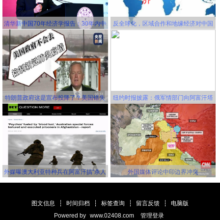
清华新中国70年经济学报告：30年内中
反全球化，区域合作和地缘经济对中国
国将成为世界第一大经济体
更有利！
特朗普政府这是宣布投降了？美国错失
纽约时报披露：俄军情部门向阿富汗塔
延缓新冠病毒传播的机会，并且还要一
利班关联组织秘密提供赏金，鼓励他们
错再错！
击杀美军
外媒曝澳大利亚特种兵在阿富汗搞“杀人
外国媒体评论中印边界冲突
竞赛” 英美士兵更离谱
图文信息
┆
时间归档
┆
标签查询
┆
留言反馈
┆
电脑版
Powered by
www.02408.com
管理登录