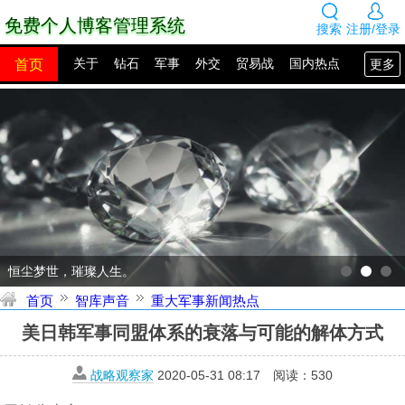
免费个人博客管理系统
搜索
注册/登录
首页
更多
关于
钻石
军事
外交
贸易战
国内热点
国外热点
2100年展望
网站建设
SEO教程
PHP教程
网站模板
源码下载
创业赚钱
网络热点
图片展示
留言板
恒尘梦世，璀璨人生。
首页
智库声音
重大军事新闻热点
美日韩军事同盟体系的衰落与可能的解体方式
战略观察家
2020-05-31 08:17
阅读：
530