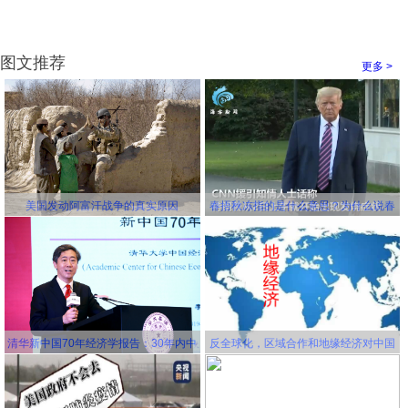
图文推荐
更多 >
美国发动阿富汗战争的真实原因
春捂秋冻指的是什么意思？为什么说春
冻骨头秋冻肉？为什么说春捂秋冻不生
杂病
清华新中国70年经济学报告：30年内中
反全球化，区域合作和地缘经济对中国
国将成为世界第一大经济体
更有利！