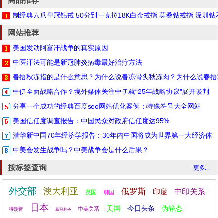
制经典六爪皇冠钻戒 50分到一克拉18K白金戒指 莫桑钻戒指 深圳
网站推荐
美国发动阿富汗战争的真实原因
中医汗法可能是新冠肺炎病毒最好治疗方法
春捂秋冻指的是什么意思？为什么说春冻骨头秋冻肉？为什么说春捂
中伊全面战略合作？境外媒体关注中伊就“25年战略协议”展开谈判
分享一个成功的经典百度seo网站优化案例：特殊符号大全网站
美国信任度调查报告：中国民众对政府信任度达95%
清华新中国70年经济学报告：30年内中国将成为世界第一大经济体
中美会发生战争吗？中美战争会是什么后果？
按标签查询
更多..
外交部
澳大利亚
俄罗斯
印度
中印关系
英国
韩国
日本
美国
今日头条
伪静态
中美关系
特朗普
新冠肺炎