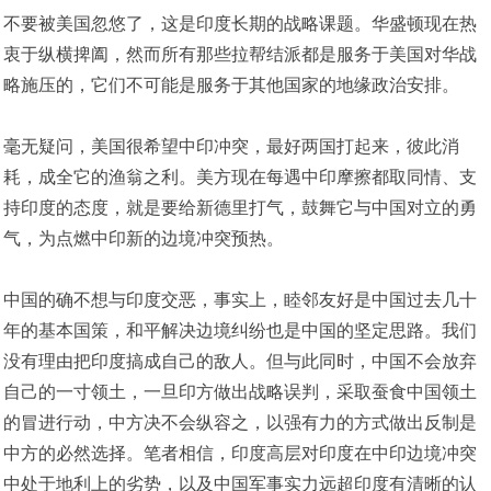
不要被美国忽悠了，这是印度长期的战略课题。华盛顿现在热
衷于纵横捭阖，然而所有那些拉帮结派都是服务于美国对华战
略施压的，它们不可能是服务于其他国家的地缘政治安排。
毫无疑问，美国很希望中印冲突，最好两国打起来，彼此消
耗，成全它的渔翁之利。美方现在每遇中印摩擦都取同情、支
持印度的态度，就是要给新德里打气，鼓舞它与中国对立的勇
气，为点燃中印新的边境冲突预热。
中国的确不想与印度交恶，事实上，睦邻友好是中国过去几十
年的基本国策，和平解决边境纠纷也是中国的坚定思路。我们
没有理由把印度搞成自己的敌人。但与此同时，中国不会放弃
自己的一寸领土，一旦印方做出战略误判，采取蚕食中国领土
的冒进行动，中方决不会纵容之，以强有力的方式做出反制是
中方的必然选择。笔者相信，印度高层对印度在中印边境冲突
中处于地利上的劣势，以及中国军事实力远超印度有清晰的认