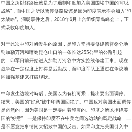
中国之所以修路应该是为了遏制印度加入美国围堵中国的“印太
战略”，而中国之所以暂停修路应该是因为印度表示不会加入“印
太战略”。洞朗事件之后，2018年6月上合组织青岛峰会上，正
式吸收印度加入。
对于此次中印对峙发生的原因，是印方坚持要修建德普桑分地
到加勒万河和喀喇昆仑山口的一条长达255公里的公路引起
的，印军日前开始进入加勒万河谷中方实控线修建工事。现在
战争在一定程度上打得是后勤战，而印度军队正通过在争议地
区加强基建来打破现状。
中印发生边境对峙后，美国以为有机可乘，提出要出面调停。
结果，美国的“好意”被中印两国回绝了。中国反对美国出面调停
是必然的，因为美国是一定要向着印度的。印度之所以拒绝美
国的“好意”，一是保持印度不在中美之间选边站的既定战略，二
是不愿意把事情闹大招致中国的反击。如果印度把美国引入中