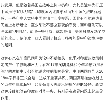
的意愿。但是随着美国在战略上抑中扬印，尤其是近年为打压
中国推行“印太战略”，印度国内逐渐形成面对中国的战略优越
感。一些印度人觉得中国更怕与印度交恶，因此有可能在边界
问题上有所退让，至少采取不那么强硬的守势，而印度则可以
尝试着“切香肠”，多得一些利益。此次疫情，美国对华发动了空
前的攻击，使印度一些人看到了机会，很可能是中印边境冲突
的起因。
这种心态在印度民间和舆论中不断抬头，似乎对印度的政策制
定者产生了影响和压力，在2017年洞朗危机和今年加勒万河谷
等地的摩擦中，都不能说这样的影响是零。中印两国领导人20
18年举行非正式会晤，达成了重要共识，两国高层接触在过去
的两年中非常频密，印度领导人表现出难得的战略冷静。希望
这种冷静能够在印度的对华事务、特别是在边界问题上起主导
作用。