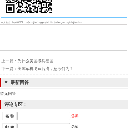
本文地址：http://02408.com/p-zuijinzhongguoyindubianjiechongtuyuanyinhejieju.html
上一篇：
为什么美国撤兵德国
下一篇：
美国军机飞跃台湾，意欲何为？
最新回答
暂无回答
评论专区：
必填
名 称
必填
邮 箱