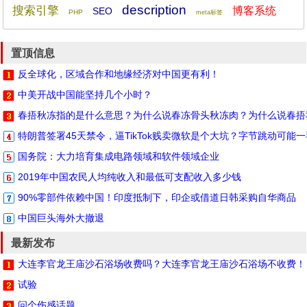
description
搜索引擎
博客系统
SEO
PHP
meta标签
置顶信息
反全球化，区域合作和地缘经济对中国更有利！
中美开战中国能坚持几个小时？
春捂秋冻指的是什么意思？为什么说春冻骨头秋冻肉？为什么说春捂
特朗普签署45天禁令，逼TikTok贱卖微软是个大坑？字节跳动可能
国务院：大力培育集成电路领域和软件领域企业
2019年中国农民人均纯收入和最低可支配收入多少钱
90%零部件依赖中国！印度抵制下，印企或借道日韩采购自华商品
中国巨头海外大撤退
最新发布
大连李官龙王庙沙石浴场收费吗？大连李官龙王庙沙石浴场不收费！
试验
问个伤感话题……