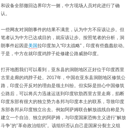
和设备全部撤回边界印方一侧，中方现场人员对此进行了确
认。
一些网友对洞朗事件的结果不满意，认为中方不应该让步。但
笔者认为中方已达成目的，就应该让步。按照笔者的分析，洞
朗事件起因是
美国
拉印度加入“印太战略”，印度有些蠢蠢欲动。
于是，中方在就印度鸡脖子处修建公路威胁印度。
打开地图我们可以看到，亚东县的洞朗地区正好位于印度西里
古里走廊的鸡脖子处。2017年，中国在亚东县洞朗地区修筑公
路，印度公开反对的理由是领土纠纷。但实际是担心中国修筑
公路后，可以将兵力迅速运送到印度软肋西里古里走廊，掐断
印度东部有很大的独立势力各邦与印度本土的联系，导致印度
东部各邦从印度独立出去。例如阿萨姆联合解放战线自称是为
建立一个自治、独立的阿萨姆，与印度国家恐怖主义进行"解放
斗争"的"革命政治组织"。该组织否认自己是国家分裂主义组