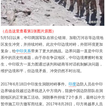
（点击这里查看第1张图片原图）
5月5日以来，中印两国军队在班公错湖、加勒万河谷等边境地
区发生冲突，并持续对峙。此次中印边境对峙，外部环境更加
复杂，给
中印关系
带来了更大的挑战。边界问题一直是中印关
系中的历史性难题，由于存在争议地区，中印边境摩擦时有发
生，中印双方一直力图通过谈判和磋商等对话机制解决问题，
维护边境和平，但边境矛盾、冲突仍然不时出现。
2017年6月18日中印发生洞朗对峙事件。
印度
边防人员在中印
边界锡金段越过边界线进入中方境内，阻挠中国边防部队在洞
朗地区的正常施工活动。洞朗事件持续了2个多月，最终以中方
暂停施工印方撤军而结束。2017年8月28日，印方将越界人员