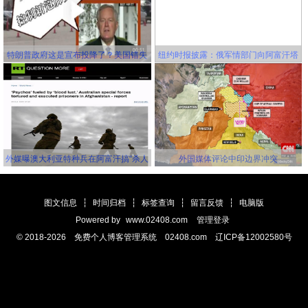
特朗普政府这是宣布投降了？美国错失
纽约时报披露：俄军情部门向阿富汗塔
延缓新冠病毒传播的机会，并且还要一
利班关联组织秘密提供赏金，鼓励他们
错再错！
击杀美军
外媒曝澳大利亚特种兵在阿富汗搞“杀人
外国媒体评论中印边界冲突
竞赛” 英美士兵更离谱
图文信息
┆
时间归档
┆
标签查询
┆
留言反馈
┆
电脑版
Powered by
www.02408.com
管理登录
© 2018-2026 免费个人博客管理系统 02408.com 辽ICP备12002580号