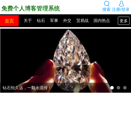
免费个人博客管理系统
搜索
注册/登录
首页
更多
关于
钻石
军事
外交
贸易战
国内热点
国外热点
2100年展望
网站建设
SEO教程
PHP教程
网站模板
源码下载
创业赚钱
网络热点
图片展示
留言板
钻石恒久远，一颗永流传！