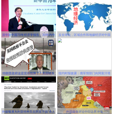
冻骨头秋冻肉？为什么说春捂秋冻不生
杂病
清华新中国70年经济学报告：30年内中
反全球化，区域合作和地缘经济对中国
国将成为世界第一大经济体
更有利！
特朗普政府这是宣布投降了？美国错失
纽约时报披露：俄军情部门向阿富汗塔
延缓新冠病毒传播的机会，并且还要一
利班关联组织秘密提供赏金，鼓励他们
错再错！
击杀美军
外媒曝澳大利亚特种兵在阿富汗搞“杀人
外国媒体评论中印边界冲突