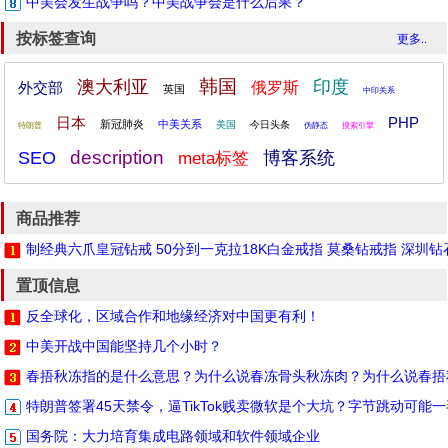
中美会发生战争吗？中美战争会是什么后果？
按标签查询
更多..
韩国
澳大利亚
印度
外交部
俄罗斯
英国
中印关系
日本
PHP
新冠肺炎
中美关系
美国
今日头条
特朗普
伪静态
搜索引擎
description
SEO
博客系统
meta标签
商品推荐
制经典六爪皇冠钻戒 50分到一克拉18K白金戒指 莫桑钻戒指 深圳
置顶信息
反全球化，区域合作和地缘经济对中国更有利！
中美开战中国能坚持几个小时？
春捂秋冻指的是什么意思？为什么说春冻骨头秋冻肉？为什么说春捂
特朗普签署45天禁令，逼TikTok贱卖微软是个大坑？字节跳动可能
国务院：大力培育集成电路领域和软件领域企业