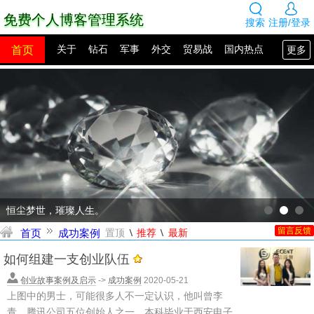
免费个人博客管理系统
搜索
注册/登录
首页
更多
关于
钻石
军事
外交
贸易战
国内热点
国外热点
2100年展望
网站建设
SEO教程
PHP教程
网站模板
源码下载
创业赚钱
网络热点
图片展示
留言板
恒尘梦世，璀璨人生。
\
\
首页
成功案例
置顶
推荐
最新
留言反馈
如何组建一支创业队伍
创业故事案例及启示
->
成功案例
2020-05-21
上图中的男士，可能很多人不一定认识，他叫曾李
青，腾讯公司五位创始人之一，本科毕业于西安电子...