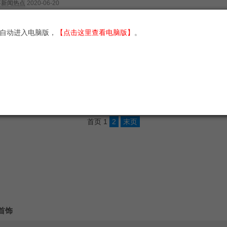
事新闻热点
2020-06-20
月18日，美国智库CSIS发布《俄罗斯实施“灰色地带”混合作战行动大事记》摘
自动进入电脑版，
【点击这里查看电脑版】
。
恨：美国智库CSIS记录的俄罗斯与乌克兰事件
事新闻热点
2020-06-20
些？俄罗斯与乌克兰事件有哪些？我们看看2020年5月18日，美国智库C
首页
1
2
末页
首饰