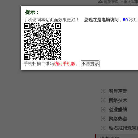
远望智库
->
重大军
内容根据2020年5
提示：
日：顿涅...
手机访问本站页面效果更好！，
您现在是电脑访问
，
89
秒后
乌克兰俄罗斯仇
远望智库
->
重大军
乌克兰俄罗斯仇恨有哪
施“灰色...
手机扫描二维码
访问手机版
。
智库声音
网络技术
创业赚钱
网络热点
钻石戒指珠宝