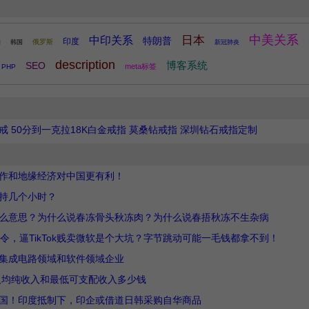
中美关系
日本
中印关系
特朗普
印度
俄罗斯
韩国
新冠肺炎
国
description
博客系统
SEO
meta标签
PHP
 50分到一克拉18K白金戒指 莫桑钻戒指 深圳钻石戒指定制
作和地缘经济对中国更有利！
持几个小时？
么意思？为什么说春冻骨头秋冻肉？为什么说春捂秋冻不生杂病
令，逼TikTok贱卖微软是个大坑？字节跳动可能一毛钱都拿不到！
集成电路领域和软件领域企业
民人均纯收入和最低可支配收入多少钱
中国！印度抵制下，印企或借道日韩采购自华商品