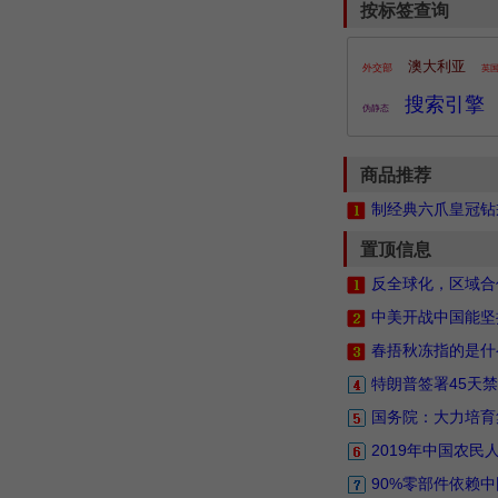
按标签查询
澳大利亚
外交部
英
搜索引擎
伪静态
商品推荐
制经典六爪皇冠钻戒
置顶信息
反全球化，区域合
中美开战中国能坚
春捂秋冻指的是什
特朗普签署45天禁
国务院：大力培育
2019年中国农
90%零部件依赖