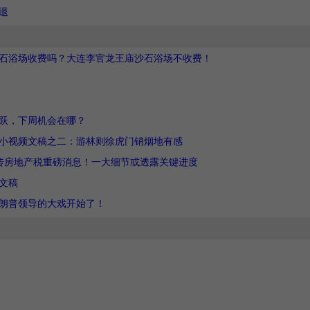
退
石浴场收费吗？大连李官龙王庙沙石浴场不收费！
跃，下周机会在哪？
小视频文稿之二：游林则徐虎门销烟地有感
传房地产税重磅消息！一大细节或透露关键进度
文稿
朗普领导的大戏开始了！