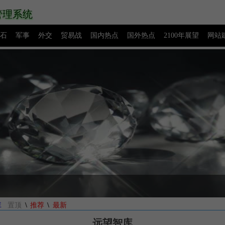
管理系统
石
军事
外交
贸易战
国内热点
国外热点
2100年展望
网站
源码下载
创业赚钱
网络热点
图片展示
留言板
。
\
\
库
置顶
推荐
最新
远望智库