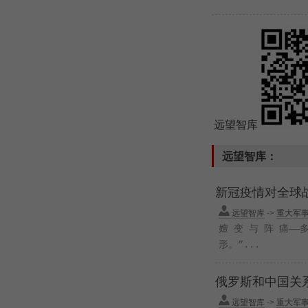
远望智库
远望智库：
新冠疫情对全球
远望智库
->
重大军
嬗 变 与 阵 痛
形。”...
俄罗斯和中国关
远望智库
->
重大军