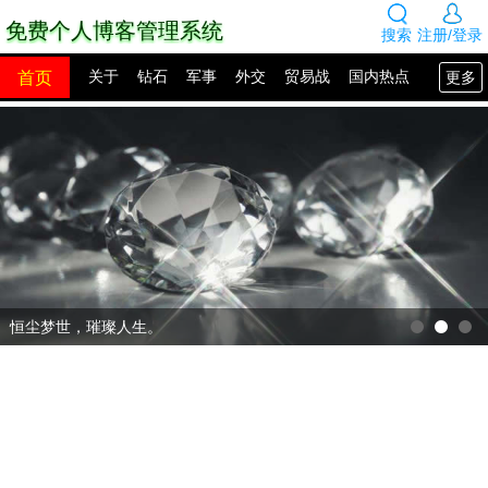
免费个人博客管理系统
搜索
注册/登录
首页
更多
关于
钻石
军事
外交
贸易战
国内热点
国外热点
2100年展望
网站建设
SEO教程
PHP教程
网站模板
源码下载
创业赚钱
网络热点
图片展示
留言板
恒尘梦世，璀璨人生。