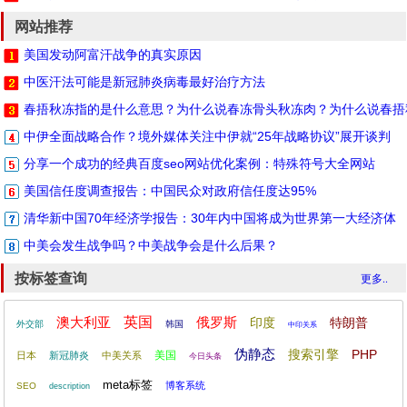
网站推荐
美国发动阿富汗战争的真实原因
中医汗法可能是新冠肺炎病毒最好治疗方法
春捂秋冻指的是什么意思？为什么说春冻骨头秋冻肉？为什么说春捂
中伊全面战略合作？境外媒体关注中伊就“25年战略协议”展开谈判
分享一个成功的经典百度seo网站优化案例：特殊符号大全网站
美国信任度调查报告：中国民众对政府信任度达95%
清华新中国70年经济学报告：30年内中国将成为世界第一大经济体
中美会发生战争吗？中美战争会是什么后果？
按标签查询
更多..
澳大利亚
英国
俄罗斯
印度
特朗普
外交部
韩国
中印关系
伪静态
搜索引擎
PHP
美国
日本
新冠肺炎
中美关系
今日头条
meta标签
博客系统
SEO
description