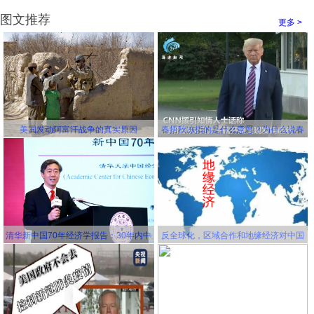
图文推荐
更多 >
美国发动阿富汗战争的真实原因
春捂秋冻指的是什么意思？为什么说春
冻骨头秋冻肉？为什么说春捂秋冻不生
杂病
清华新中国70年经济学报告：30年内中
反全球化，区域合作和地缘经济对中国
国将成为世界第一大经济体
更有利！