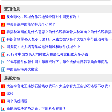
置顶信息
反全球化，区域合作和地缘经济对中国更有利！
中美开战中国能坚持几个小时？
春捂秋冻指的是什么意思？为什么说春冻骨头秋冻肉？为什么说春捂
特朗普签署45天禁令，逼TikTok贱卖微软是个大坑？字节跳动可能
国务院：大力培育集成电路领域和软件领域企业
2019年中国农民人均纯收入和最低可支配收入多少钱
90%零部件依赖中国！印度抵制下，印企或借道日韩采购自华商品
中国巨头海外大撤退
最新发布
大连李官龙王庙沙石浴场收费吗？大连李官龙王庙沙石浴场不收费！
试验
问个伤感话题……
新能源板块逆势活跃，下周机会在哪？