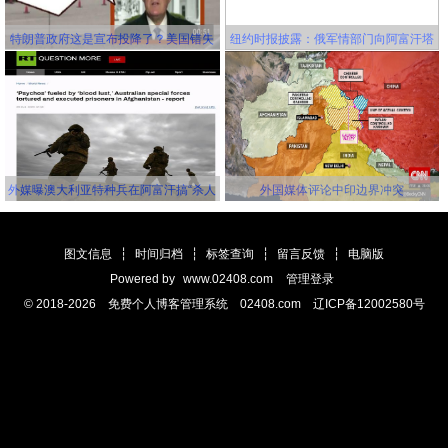
特朗普政府这是宣布投降了？美国错失
纽约时报披露：俄军情部门向阿富汗塔
延缓新冠病毒传播的机会，并且还要一
利班关联组织秘密提供赏金，鼓励他们
错再错！
击杀美军
外媒曝澳大利亚特种兵在阿富汗搞“杀人
外国媒体评论中印边界冲突
竞赛” 英美士兵更离谱
图文信息
┆
时间归档
┆
标签查询
┆
留言反馈
┆
电脑版
Powered by
www.02408.com
管理登录
© 2018-2026 免费个人博客管理系统 02408.com 辽ICP备12002580号