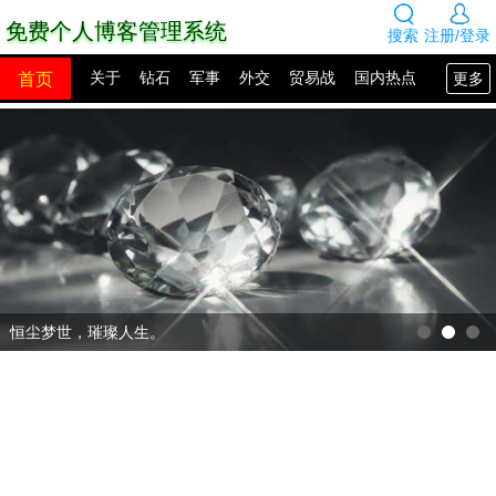
免费个人博客管理系统
搜索
注册/登录
首页
更多
关于
钻石
军事
外交
贸易战
国内热点
国外热点
2100年展望
网站建设
SEO教程
PHP教程
网站模板
源码下载
创业赚钱
网络热点
图片展示
留言板
恒尘梦世，璀璨人生。