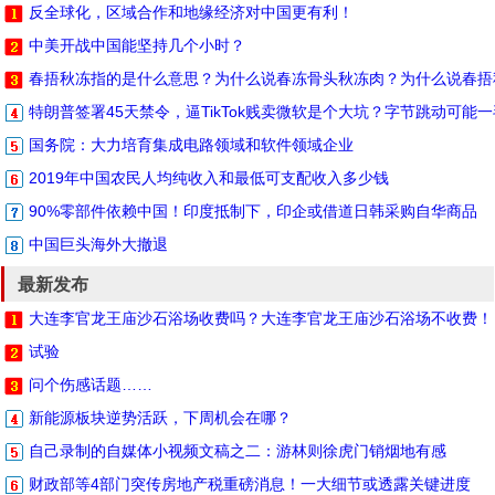
反全球化，区域合作和地缘经济对中国更有利！
中美开战中国能坚持几个小时？
春捂秋冻指的是什么意思？为什么说春冻骨头秋冻肉？为什么说春捂
特朗普签署45天禁令，逼TikTok贱卖微软是个大坑？字节跳动可能
国务院：大力培育集成电路领域和软件领域企业
2019年中国农民人均纯收入和最低可支配收入多少钱
90%零部件依赖中国！印度抵制下，印企或借道日韩采购自华商品
中国巨头海外大撤退
最新发布
大连李官龙王庙沙石浴场收费吗？大连李官龙王庙沙石浴场不收费！
试验
问个伤感话题……
新能源板块逆势活跃，下周机会在哪？
自己录制的自媒体小视频文稿之二：游林则徐虎门销烟地有感
财政部等4部门突传房地产税重磅消息！一大细节或透露关键进度