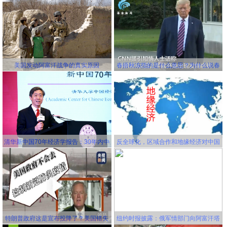
美国发动阿富汗战争的真实原因
春捂秋冻指的是什么意思？为什么说春
冻骨头秋冻肉？为什么说春捂秋冻不生
杂病
清华新中国70年经济学报告：30年内中
反全球化，区域合作和地缘经济对中国
国将成为世界第一大经济体
更有利！
特朗普政府这是宣布投降了？美国错失
纽约时报披露：俄军情部门向阿富汗塔