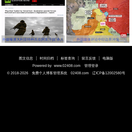
延缓新冠病毒传播的机会，并且还要一
利班关联组织秘密提供赏金，鼓励他们
错再错！
击杀美军
外媒曝澳大利亚特种兵在阿富汗搞“杀人
外国媒体评论中印边界冲突
竞赛” 英美士兵更离谱
图文信息
┆
时间归档
┆
标签查询
┆
留言反馈
┆
电脑版
Powered by
www.02408.com
管理登录
© 2018-2026 免费个人博客管理系统 02408.com 辽ICP备12002580号