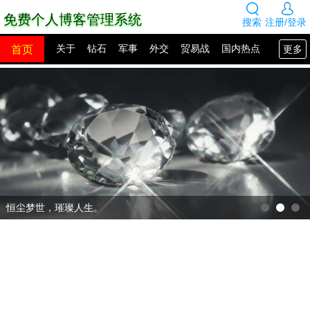
免费个人博客管理系统
搜索
注册/登录
首页
更多
关于
钻石
军事
外交
贸易战
国内热点
国外热点
2100年展望
网站建设
SEO教程
PHP教程
网站模板
源码下载
创业赚钱
网络热点
图片展示
留言板
恒尘梦世，璀璨人生。