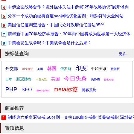
中伊全面战略合作？境外媒体关注中伊就“25年战略协议”展开谈判
分享一个成功的经典百度seo网站优化案例：特殊符号大全网站
美国信任度调查报告：中国民众对政府信任度达95%
清华新中国70年经济学报告：30年内中国将成为世界第一大经济体
中美会发生战争吗？中美战争会是什么后果？
按标签查询
更多..
印度
韩国
外交部
中印关系
俄罗斯
英国
特朗普
澳大利亚
今日头条
美国
新冠肺炎
日本
伪静态
中美关系
搜索引擎
PHP
meta标签
SEO
博客系统
description
商品推荐
制经典六爪皇冠钻戒 50分到一克拉18K白金戒指 莫桑钻戒指 深圳
置顶信息