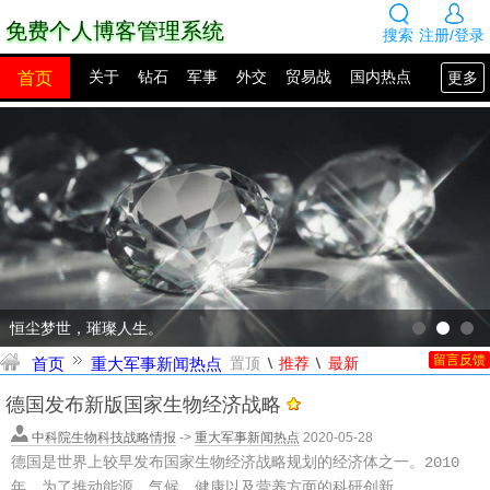
免费个人博客管理系统
搜索
注册/登录
首页
更多
关于
钻石
军事
外交
贸易战
国内热点
国外热点
2100年展望
网站建设
SEO教程
PHP教程
网站模板
源码下载
创业赚钱
网络热点
图片展示
留言板
恒尘梦世，璀璨人生。
\
\
首页
重大军事新闻热点
置顶
推荐
最新
留言反馈
德国发布新版国家生物经济战略
中科院生物科技战略情报
->
重大军事新闻热点
2020-05-28
德国是世界上较早发布国家生物经济战略规划的经济体之一。2010
年，为了推动能源、气候、健康以及营养方面的科研创新...