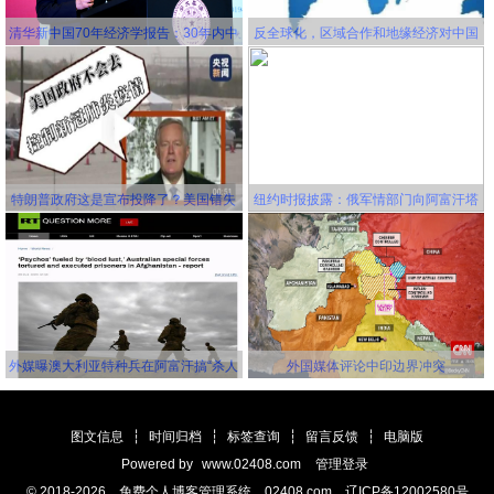
清华新中国70年经济学报告：30年内中
反全球化，区域合作和地缘经济对中国
国将成为世界第一大经济体
更有利！
特朗普政府这是宣布投降了？美国错失
纽约时报披露：俄军情部门向阿富汗塔
延缓新冠病毒传播的机会，并且还要一
利班关联组织秘密提供赏金，鼓励他们
错再错！
击杀美军
外媒曝澳大利亚特种兵在阿富汗搞“杀人
外国媒体评论中印边界冲突
竞赛” 英美士兵更离谱
图文信息
┆
时间归档
┆
标签查询
┆
留言反馈
┆
电脑版
Powered by
www.02408.com
管理登录
© 2018-2026 免费个人博客管理系统 02408.com 辽ICP备12002580号