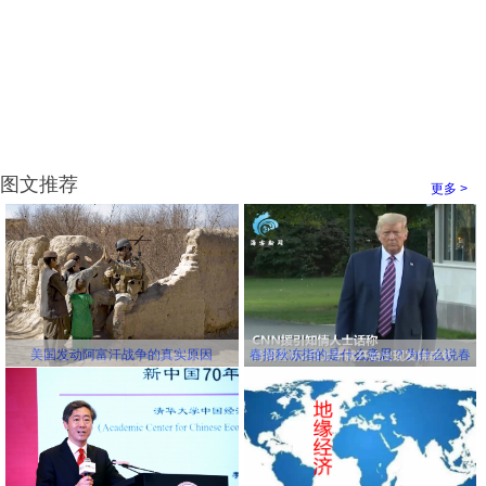
图文推荐
更多 >
美国发动阿富汗战争的真实原因
春捂秋冻指的是什么意思？为什么说春
冻骨头秋冻肉？为什么说春捂秋冻不生
杂病