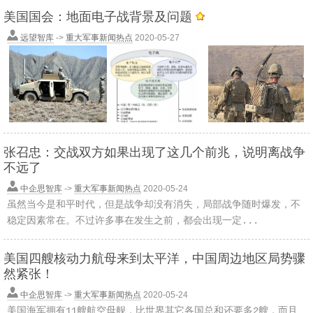
美国国会：地面电子战背景及问题
远望智库
->
重大军事新闻热点
2020-05-27
张召忠：交战双方如果出现了这几个前兆，说明离战争
不远了
中企思智库
->
重大军事新闻热点
2020-05-24
虽然当今是和平时代，但是战争却没有消失，局部战争随时爆发，不
稳定因素常在。不过许多事在发生之前，都会出现一定...
美国四艘核动力航母来到太平洋，中国周边地区局势骤
然紧张！
中企思智库
->
重大军事新闻热点
2020-05-24
美国海军拥有11艘航空母舰，比世界其它各国总和还要多2艘，而且