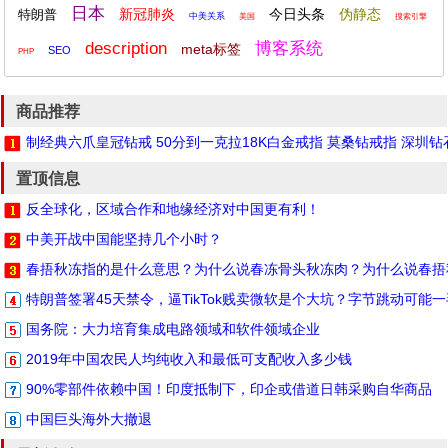
日本
新冠肺炎
今日头条
伪静态
特朗普
中美关系
美国
搜索引擎
description
博客系统
meta标签
SEO
PHP
商品推荐
制经典六爪皇冠钻戒 50分到一克拉18K白金戒指 莫桑钻戒指 深圳
置顶信息
反全球化，区域合作和地缘经济对中国更有利！
中美开战中国能坚持几个小时？
春捂秋冻指的是什么意思？为什么说春冻骨头秋冻肉？为什么说春捂
特朗普签署45天禁令，逼TikTok贱卖微软是个大坑？字节跳动可能
国务院：大力培育集成电路领域和软件领域企业
2019年中国农民人均纯收入和最低可支配收入多少钱
90%零部件依赖中国！印度抵制下，印企或借道日韩采购自华商品
中国巨头海外大撤退