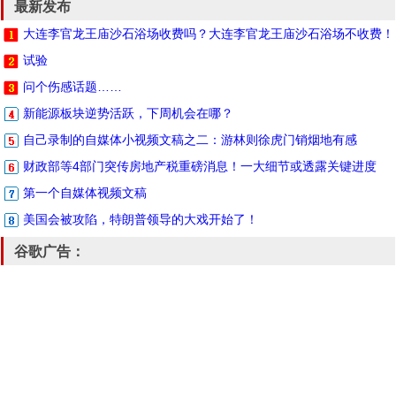
最新发布
大连李官龙王庙沙石浴场收费吗？大连李官龙王庙沙石浴场不收费！
试验
问个伤感话题……
新能源板块逆势活跃，下周机会在哪？
自己录制的自媒体小视频文稿之二：游林则徐虎门销烟地有感
财政部等4部门突传房地产税重磅消息！一大细节或透露关键进度
第一个自媒体视频文稿
美国会被攻陷，特朗普领导的大戏开始了！
谷歌广告：