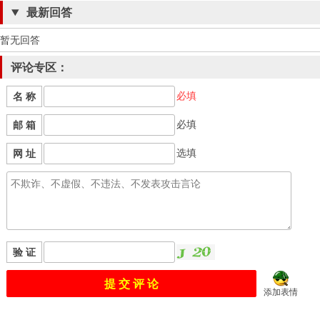
最新回答
暂无回答
评论专区：
必填
名 称
必填
邮 箱
选填
网 址
验 证
添加表情