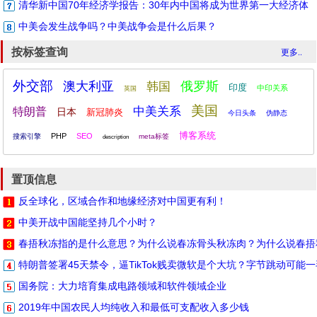
清华新中国70年经济学报告：30年内中国将成为世界第一大经济体
中美会发生战争吗？中美战争会是什么后果？
按标签查询
更多..
外交部
澳大利亚
俄罗斯
韩国
印度
中印关系
英国
美国
中美关系
特朗普
日本
新冠肺炎
今日头条
伪静态
博客系统
PHP
SEO
搜索引擎
meta标签
description
置顶信息
反全球化，区域合作和地缘经济对中国更有利！
中美开战中国能坚持几个小时？
春捂秋冻指的是什么意思？为什么说春冻骨头秋冻肉？为什么说春捂
特朗普签署45天禁令，逼TikTok贱卖微软是个大坑？字节跳动可能
国务院：大力培育集成电路领域和软件领域企业
2019年中国农民人均纯收入和最低可支配收入多少钱