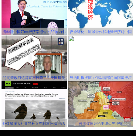
清华新中国70年经济学报告：30年内中
反全球化，区域合作和地缘经济对中国
国将成为世界第一大经济体
更有利！
特朗普政府这是宣布投降了？美国错失
纽约时报披露：俄军情部门向阿富汗塔
延缓新冠病毒传播的机会，并且还要一
利班关联组织秘密提供赏金，鼓励他们
错再错！
击杀美军
外媒曝澳大利亚特种兵在阿富汗搞“杀人
外国媒体评论中印边界冲突
竞赛” 英美士兵更离谱