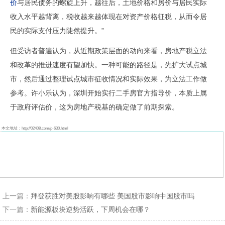
价
与居民债务的螺旋上升，越往后，土地价格和房价与居民实际
收入水平越背离，税收越来越体现在对资产价格征税，从而令居
民的实际支付压力陡然提升。”
但受访者普遍认为，从近期政策层面的动向来看，房地产税立法
和改革的推进速度有望加快。一种可能的路径是，先扩大试点城
市，然后通过整理试点城市征收情况和实际效果，为立法工作做
参考。许小乐认为，深圳开始实行二手房官方指导价，本质上属
于政府评估价，这为房地产税基的确定做了前期探索。
本文地址：http://02408.com/p-630.html
上一篇：
拜登获胜对美股影响有哪些 美国股市影响中国股市吗
下一篇：
新能源板块逆势活跃，下周机会在哪？