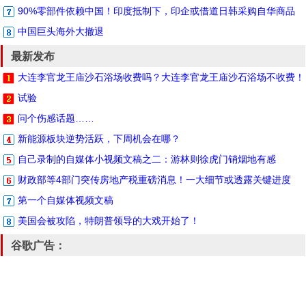
90%零部件依赖中国！印度抵制下，印企或借道日韩采购自华商品
中国巨头海外大撤退
最新发布
大连李官龙王庙沙石浴场收费吗？大连李官龙王庙沙石浴场不收费！
试验
问个伤感话题……
新能源板块逆势活跃，下周机会在哪？
自己录制的自媒体小视频文稿之二：游林则徐虎门销烟地有感
财政部等4部门突传房地产税重磅消息！一大细节或透露关键进度
第一个自媒体视频文稿
美国会被攻陷，特朗普领导的大戏开始了！
谷歌广告：