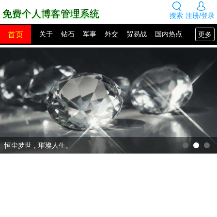
免费个人博客管理系统
搜索
注册/登录
首页
更多
关于
钻石
军事
外交
贸易战
国内热点
国外热点
2100年展望
网站建设
SEO教程
PHP教程
网站模板
源码下载
创业赚钱
网络热点
图片展示
留言板
恒尘梦世，璀璨人生。