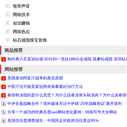
智库声音
网络技术
创业赚钱
网络热点
钻石戒指珠宝首饰
商品推荐
制经典六爪皇冠钻戒 50分到一克拉18K白金戒指 莫桑钻戒指 深圳
网站推荐
美国发动阿富汗战争的真实原因
中医汗法可能是新冠肺炎病毒最好治疗方法
春捂秋冻指的是什么意思？为什么说春冻骨头秋冻肉？为什么说春捂
中伊全面战略合作？境外媒体关注中伊就“25年战略协议”展开谈判
分享一个成功的经典百度seo网站优化案例：特殊符号大全网站
美国信任度调查报告：中国民众对政府信任度达95%