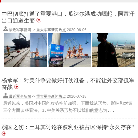
中巴彻底打通了重要港口，瓜达尔港成功崛起，阿富汗
出口通道生变
最近军事新闻
->
重大军事新闻热点
2020-06-06
杨承军：对美斗争要做好打仗准备，不能让外交部孤军
奋战
最近军事新闻
->
重大军事新闻热点
2020-07-18
最近以来，美国对中国的攻势空前加强。下面我从形势、影响和对策
三个方面谈些看法。1.中美关系形势不以我们的意志为...
弱国之伤：土耳其讨论在叙利亚被占区保持“永久存在”