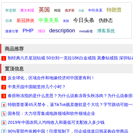
英国
特朗普
外交部
澳大利亚
中印关系
韩国
俄罗斯
印度
今日头条
中美关系
新冠肺炎
伪静态
日本
美国
PHP
description
博客系统
SEO
搜索引擎
meta标签
商品推荐
制经典六爪皇冠钻戒 50分到一克拉18K白金戒指 莫桑钻戒指 深圳
置顶信息
反全球化，区域合作和地缘经济对中国更有利！
中美开战中国能坚持几个小时？
春捂秋冻指的是什么意思？为什么说春冻骨头秋冻肉？为什么说春捂
特朗普签署45天禁令，逼TikTok贱卖微软是个大坑？字节跳动可能
国务院：大力培育集成电路领域和软件领域企业
2019年中国农民人均纯收入和最低可支配收入多少钱
90%零部件依赖中国！印度抵制下，印企或借道日韩采购自华商品