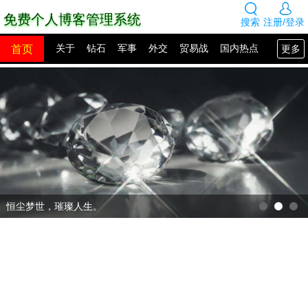
免费个人博客管理系统
搜索
注册/登录
首页
更多
关于
钻石
军事
外交
贸易战
国内热点
国外热点
2100年展望
网站建设
SEO教程
PHP教程
网站模板
源码下载
创业赚钱
网络热点
图片展示
留言板
恒尘梦世，璀璨人生。