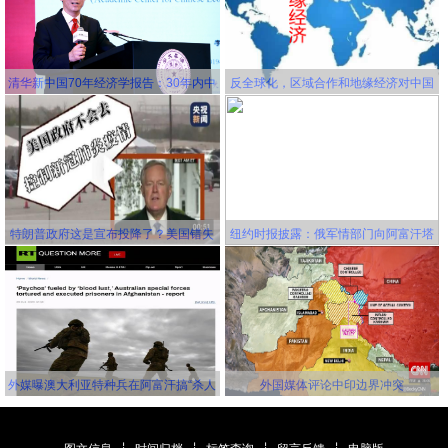
清华新中国70年经济学报告：30年内中
反全球化，区域合作和地缘经济对中国
国将成为世界第一大经济体
更有利！
特朗普政府这是宣布投降了？美国错失
纽约时报披露：俄军情部门向阿富汗塔
延缓新冠病毒传播的机会，并且还要一
利班关联组织秘密提供赏金，鼓励他们
错再错！
击杀美军
外媒曝澳大利亚特种兵在阿富汗搞“杀人
外国媒体评论中印边界冲突
竞赛” 英美士兵更离谱