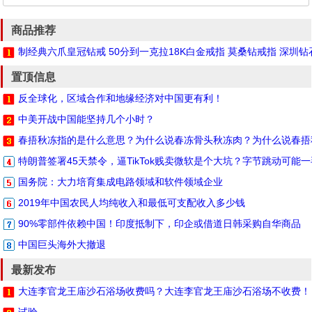
商品推荐
制经典六爪皇冠钻戒 50分到一克拉18K白金戒指 莫桑钻戒指 深圳
置顶信息
反全球化，区域合作和地缘经济对中国更有利！
中美开战中国能坚持几个小时？
春捂秋冻指的是什么意思？为什么说春冻骨头秋冻肉？为什么说春捂
特朗普签署45天禁令，逼TikTok贱卖微软是个大坑？字节跳动可能
国务院：大力培育集成电路领域和软件领域企业
2019年中国农民人均纯收入和最低可支配收入多少钱
90%零部件依赖中国！印度抵制下，印企或借道日韩采购自华商品
中国巨头海外大撤退
最新发布
大连李官龙王庙沙石浴场收费吗？大连李官龙王庙沙石浴场不收费！