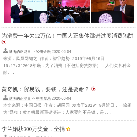
为消费一年欠12万亿！中国人正集体跳进过度消费陷阱
满满的正能量
->
经济金融
2020-06-04
来源：凤凰网知之 作者：智谷趋势 2019年05月16日
16:17:342018年底，为了消费（不包括房贷数据），人们欠各种金
融...
黄奇帆：贸易战，要钱，还是要命？
满满的正能量
->
中美贸易
2020-06-04
本文来源：中国日报 作者：胡园园 发表于2019年9月近日，一篇题
为“透彻！黄奇帆最新重磅演讲：人家要的不是钱，是...
李兰娟获300万奖金，全捐