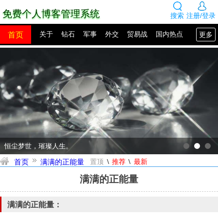
免费个人博客管理系统
搜索
注册/登录
首页
更多
关于
钻石
军事
外交
贸易战
国内热点
国外热点
2100年展望
网站建设
SEO教程
PHP教程
网站模板
源码下载
创业赚钱
网络热点
图片展示
留言板
恒尘梦世，璀璨人生。
\
\
首页
满满的正能量
置顶
推荐
最新
满满的正能量
满满的正能量：