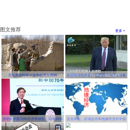
图文推荐
更多 >
美国发动阿富汗战争的真实原因
春捂秋冻指的是什么意思？为什么说春
冻骨头秋冻肉？为什么说春捂秋冻不生
杂病
清华新中国70年经济学报告：30年内中
反全球化，区域合作和地缘经济对中国
国将成为世界第一大经济体
更有利！