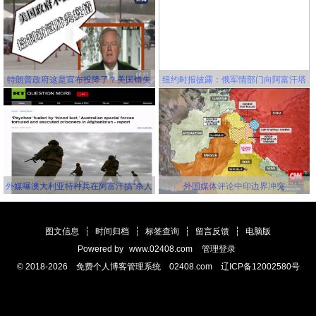
特朗普政府这是宣布投降了？美国错失
纽约时报披露：俄军情部门向阿富汗塔
延缓新冠病毒传播的机会，并且还要一
利班关联组织秘密提供赏金，鼓励他们
错再错！
击杀美军
外媒曝澳大利亚特种兵在阿富汗搞“杀人
外国媒体评论中印边界冲突
竞赛” 英美士兵更离谱
图文信息
┆
时间归档
┆
标签查询
┆
留言反馈
┆
电脑版
Powered by
www.02408.com
管理登录
© 2018-2026 免费个人博客管理系统 02408.com 辽ICP备12002580号