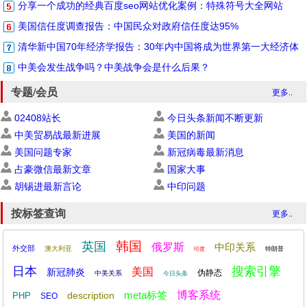
分享一个成功的经典百度seo网站优化案例：特殊符号大全网站
美国信任度调查报告：中国民众对政府信任度达95%
清华新中国70年经济学报告：30年内中国将成为世界第一大经济体
中美会发生战争吗？中美战争会是什么后果？
专题/会员
更多..
02408站长
今日头条新闻不断更新
中美贸易战最新进展
美国的新闻
美国问题专家
新冠病毒最新消息
占豪微信最新文章
国家大事
胡锡进最新言论
中印问题
按标签查询
更多..
韩国
英国
俄罗斯
中印关系
外交部
澳大利亚
特朗普
印度
日本
搜索引擎
美国
新冠肺炎
伪静态
中美关系
今日头条
meta标签
博客系统
description
PHP
SEO