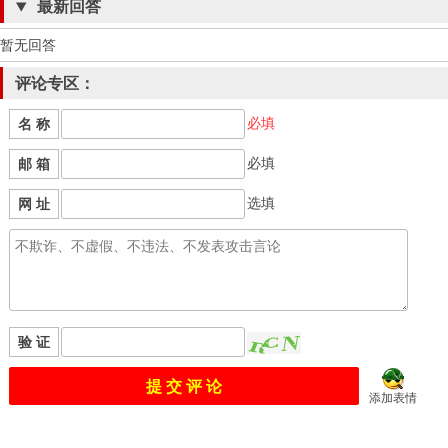
最新回答
暂无回答
评论专区：
必填
名 称
必填
邮 箱
选填
网 址
验 证
添加表情