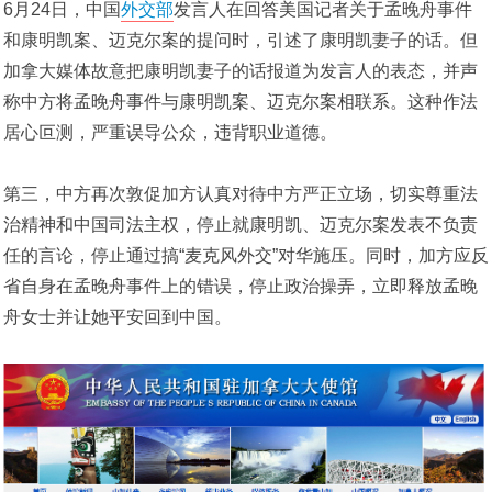
6月24日，中国
外交部
发言人在回答美国记者关于孟晚舟事件
和康明凯案、迈克尔案的提问时，引述了康明凯妻子的话。但
加拿大媒体故意把康明凯妻子的话报道为发言人的表态，并声
称中方将孟晚舟事件与康明凯案、迈克尔案相联系。这种作法
居心叵测，严重误导公众，违背职业道德。
第三，中方再次敦促加方认真对待中方严正立场，切实尊重法
治精神和中国司法主权，停止就康明凯、迈克尔案发表不负责
任的言论，停止通过搞“麦克风外交”对华施压。同时，加方应反
省自身在孟晚舟事件上的错误，停止政治操弄，立即释放孟晚
舟女士并让她平安回到中国。