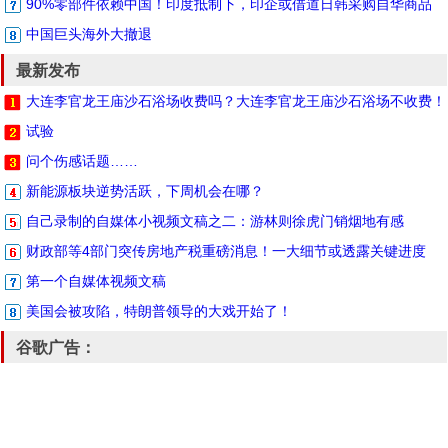
90%零部件依赖中国！印度抵制下，印企或借道日韩采购自华商品
中国巨头海外大撤退
最新发布
大连李官龙王庙沙石浴场收费吗？大连李官龙王庙沙石浴场不收费！
试验
问个伤感话题……
新能源板块逆势活跃，下周机会在哪？
自己录制的自媒体小视频文稿之二：游林则徐虎门销烟地有感
财政部等4部门突传房地产税重磅消息！一大细节或透露关键进度
第一个自媒体视频文稿
美国会被攻陷，特朗普领导的大戏开始了！
谷歌广告：