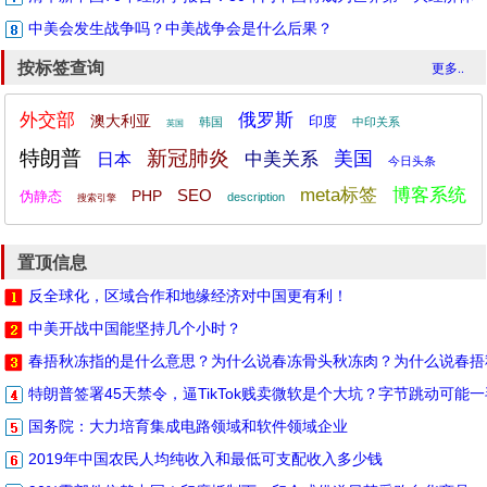
中美会发生战争吗？中美战争会是什么后果？
按标签查询
更多..
外交部
俄罗斯
澳大利亚
印度
韩国
中印关系
英国
特朗普
新冠肺炎
美国
中美关系
日本
今日头条
meta标签
博客系统
SEO
PHP
伪静态
description
搜索引擎
置顶信息
反全球化，区域合作和地缘经济对中国更有利！
中美开战中国能坚持几个小时？
春捂秋冻指的是什么意思？为什么说春冻骨头秋冻肉？为什么说春捂
特朗普签署45天禁令，逼TikTok贱卖微软是个大坑？字节跳动可能
国务院：大力培育集成电路领域和软件领域企业
2019年中国农民人均纯收入和最低可支配收入多少钱