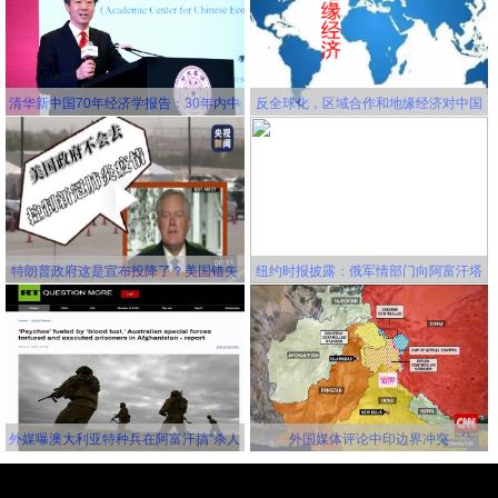
清华新中国70年经济学报告：30年内中
反全球化，区域合作和地缘经济对中国
国将成为世界第一大经济体
更有利！
特朗普政府这是宣布投降了？美国错失
纽约时报披露：俄军情部门向阿富汗塔
延缓新冠病毒传播的机会，并且还要一
利班关联组织秘密提供赏金，鼓励他们
错再错！
击杀美军
外媒曝澳大利亚特种兵在阿富汗搞“杀人
外国媒体评论中印边界冲突
竞赛” 英美士兵更离谱