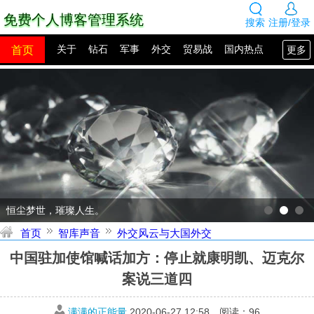
免费个人博客管理系统
搜索
注册/登录
首页
更多
关于
钻石
军事
外交
贸易战
国内热点
国外热点
2100年展望
网站建设
SEO教程
PHP教程
网站模板
源码下载
创业赚钱
网络热点
图片展示
留言板
恒尘梦世，璀璨人生。
首页
智库声音
外交风云与大国外交
中国驻加使馆喊话加方：停止就康明凯、迈克尔
案说三道四
满满的正能量
2020-06-27 12:58
阅读：
96