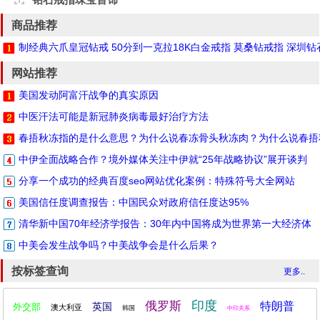
商品推荐
制经典六爪皇冠钻戒 50分到一克拉18K白金戒指 莫桑钻戒指 深圳
网站推荐
美国发动阿富汗战争的真实原因
中医汗法可能是新冠肺炎病毒最好治疗方法
春捂秋冻指的是什么意思？为什么说春冻骨头秋冻肉？为什么说春捂
中伊全面战略合作？境外媒体关注中伊就“25年战略协议”展开谈判
分享一个成功的经典百度seo网站优化案例：特殊符号大全网站
美国信任度调查报告：中国民众对政府信任度达95%
清华新中国70年经济学报告：30年内中国将成为世界第一大经济体
中美会发生战争吗？中美战争会是什么后果？
按标签查询
更多..
印度
俄罗斯
特朗普
英国
外交部
澳大利亚
韩国
中印关系