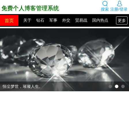
免费个人博客管理系统
搜索
注册/登录
首页
更多
关于
钻石
军事
外交
贸易战
国内热点
国外热点
2100年展望
网站建设
SEO教程
PHP教程
网站模板
源码下载
创业赚钱
网络热点
图片展示
留言板
恒尘梦世，璀璨人生。