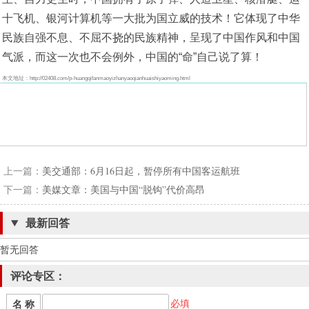
十飞机、银河计算机等一大批为国立威的技术！它体现了中华
民族自强不息、不屈不挠的民族精神，呈现了中国作风和中国
气派，而这一次也不会例外，中国的“命”自己说了算！
本文地址：http://02408.com/p-huangqifanmaoyizhanyaoqianhuaishiyaoming.html
上一篇：
美交通部：6月16日起，暂停所有中国客运航班
下一篇：
美媒文章：美国与中国“脱钩”代价高昂
最新回答
暂无回答
评论专区：
必填
名 称