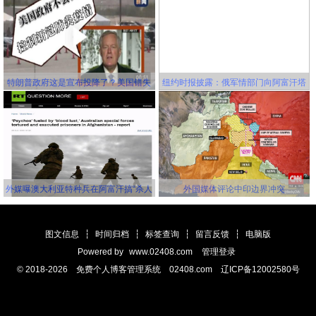
特朗普政府这是宣布投降了？美国错失
纽约时报披露：俄军情部门向阿富汗塔
延缓新冠病毒传播的机会，并且还要一
利班关联组织秘密提供赏金，鼓励他们
错再错！
击杀美军
外媒曝澳大利亚特种兵在阿富汗搞“杀人
外国媒体评论中印边界冲突
竞赛” 英美士兵更离谱
图文信息
┆
时间归档
┆
标签查询
┆
留言反馈
┆
电脑版
Powered by
www.02408.com
管理登录
© 2018-2026 免费个人博客管理系统 02408.com 辽ICP备12002580号