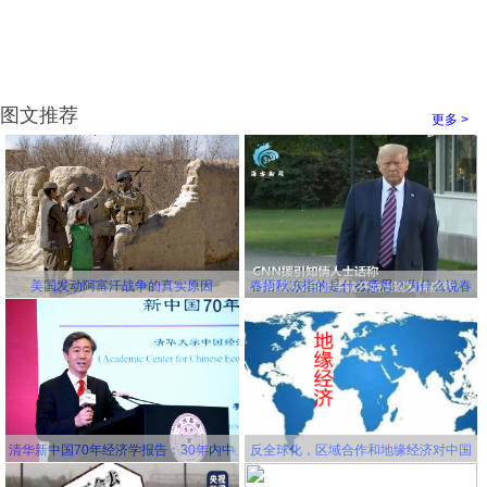
图文推荐
更多 >
美国发动阿富汗战争的真实原因
春捂秋冻指的是什么意思？为什么说春
冻骨头秋冻肉？为什么说春捂秋冻不生
杂病
清华新中国70年经济学报告：30年内中
反全球化，区域合作和地缘经济对中国
国将成为世界第一大经济体
更有利！