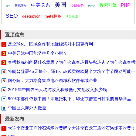
美国
中美关系
PHP
搜索引擎
今日头条
新冠肺炎
日本
伪静态
SEO
meta标签
description
博客系统
置顶信息
反全球化，区域合作和地缘经济对中国更有利！
中美开战中国能坚持几个小时？
春捂秋冻指的是什么意思？为什么说春冻骨头秋冻肉？为什么说春捂
特朗普签署45天禁令，逼TikTok贱卖微软是个大坑？字节跳动可能
国务院：大力培育集成电路领域和软件领域企业
2019年中国农民人均纯收入和最低可支配收入多少钱
90%零部件依赖中国！印度抵制下，印企或借道日韩采购自华商品
中国巨头海外大撤退
最新发布
大连李官龙王庙沙石浴场收费吗？大连李官龙王庙沙石浴场不收费！