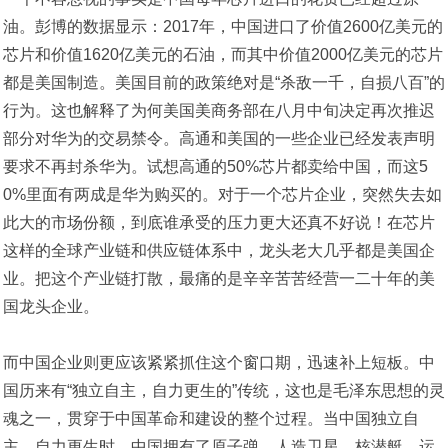
油。彭博的数据显示：2017年，中国进口了价值2600亿美元的
芯片和价值1620亿美元的石油，而其中价值2000亿美元的芯片
都是美国制造。美国目前的政策绝对是“杀敌一千，自损八百”的
行为。这也解释了为何美国美商务部在八月中旬决定再次推迟
部分对华为的交易禁令。高通和美国的一些企业已经发表声明
要求不再封杀华为。试想高通的50%芯片都卖给中国，而这5
0%里面有两成是华为购买的。对于一个芯片企业，突然失去如
此大的市场份额，到底谁承受的压力更大还真不好说！在芯片
这样的全球产业链和供应链体系中，龙头老大几乎都是美国企
业。把这个产业链打散，最痛的是辛辛苦苦经营一二十年的美
国龙头企业。
而中国企业则更应该紧紧抓住这个窗口期，迅速补上短板。中
国历来有“独立自主，自力更生的”传统，这也是毛泽东思想的灵
魂之一，贯穿于中国革命和建设的整个过程。当中国独立自
主、自力更生时，中国拥有了原子弹、人造卫星、核潜艇、运