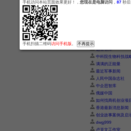
手机访问本站页面效果更好！，
您现在是电脑访问
，
86
秒后
中美贸易战最新进
美国问题专家
占豪微信最新文章
胡锡进最新言论
澳大利亚怎么了
外媒集锦
手机扫描二维码
访问手机版
。
远望智库
中科院生物科技战
满满的正能量
最近军事新闻
人民中国杂志社
中企思智库
俄媒中国
如何找商机创业项
香港最新消息新闻
创业故事案例及启
dwgj999
卢克文工作室