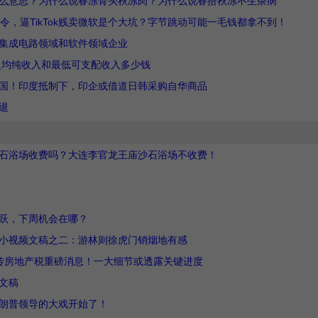
么意思？为什么说春冻骨头秋冻肉？为什么说春捂秋冻不生杂病
令，逼TikTok贱卖微软是个大坑？字节跳动可能一毛钱都拿不到！
集成电路领域和软件领域企业
民人均纯收入和最低可支配收入多少钱
中国！印度抵制下，印企或借道日韩采购自华商品
退
石浴场收费吗？大连李官龙王庙沙石浴场不收费！
跃，下周机会在哪？
小视频文稿之二：游林则徐虎门销烟地有感
传房地产税重磅消息！一大细节或透露关键进度
文稿
朗普领导的大戏开始了！