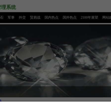
管理系统
石
军事
外交
贸易战
国内热点
国外热点
2100年展望
网站
源码下载
创业赚钱
网络热点
图片展示
留言板
。
题
今日头条新闻不断更新