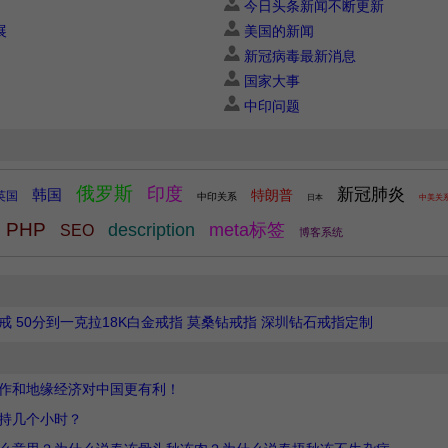
今日头条新闻不断更新
展
美国的新闻
新冠病毒最新消息
国家大事
中印问题
俄罗斯
印度
新冠肺炎
韩国
特朗普
英国
中印关系
日本
中美关
PHP
description
meta标签
SEO
博客系统
 50分到一克拉18K白金戒指 莫桑钻戒指 深圳钻石戒指定制
作和地缘经济对中国更有利！
持几个小时？