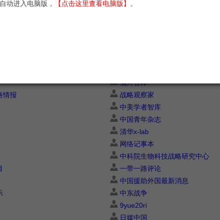
自动进入电脑版，
【点击这里查看电脑版】
。
展
美国的新闻
新冠病毒最新消息
国家大事
中印问题
香港最近发生了什么事
中国外交部的霸气回应
编外智库
略情报
战略观察家
中美学者智库
中国青年杂志
清华x-lab
网络记事本
中科院生物科技战略研究中心
目
一带一路评论
中国援助外国最新消息
示
中东战争
9yue20ri
日媒中国