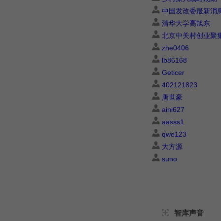
中国发改委最新消
清华大学高旭东
北京中关村创业聚
zhe0406
lb86168
Geticer
402121823
唐世豪
aini627
aasss1
qwe123
大方源
suno
智库声音