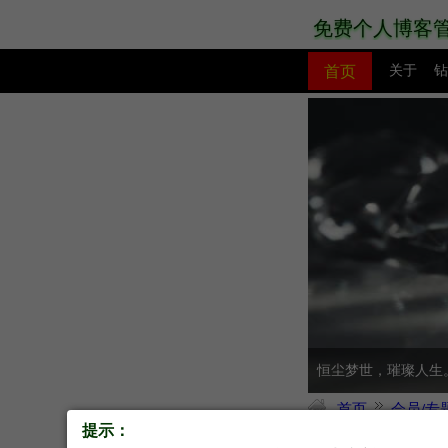
免费个人博客
首页
关于
钻
PHP教程
网站模板
恒尘梦世，璀璨人生
首页
会员/专
提示：
02408站长