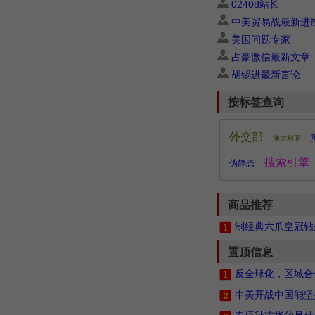
02408站长
中美贸易战最新进
美国问题专家
占豪微信最新文章
胡锡进最新言论
按标签查询
外交部
澳大利亚
搜索引擎
伪静态
商品推荐
制经典六爪皇冠钻戒
置顶信息
反全球化，区域合
中美开战中国能坚