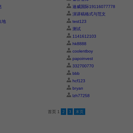
息
迪威国际19116077778
演讲稿格式与范文
集地
test123
测试
1141612103
hk8888
coolentboy
papoinvest
332700770
bbb
hcf123
bryan
lzh77258
首页
1
2
3
末页