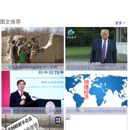
图文推荐
更多 >
美国发动阿富汗战争的真实原因
春捂秋冻指的是什么意思？为什么说春
冻骨头秋冻肉？为什么说春捂秋冻不生
杂病
清华新中国70年经济学报告：30年内中
反全球化，区域合作和地缘经济对中国
国将成为世界第一大经济体
更有利！