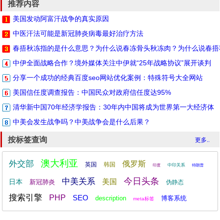
推荐内容
美国发动阿富汗战争的真实原因
中医汗法可能是新冠肺炎病毒最好治疗方法
春捂秋冻指的是什么意思？为什么说春冻骨头秋冻肉？为什么说春捂
中伊全面战略合作？境外媒体关注中伊就“25年战略协议”展开谈判
分享一个成功的经典百度seo网站优化案例：特殊符号大全网站
美国信任度调查报告：中国民众对政府信任度达95%
清华新中国70年经济学报告：30年内中国将成为世界第一大经济体
中美会发生战争吗？中美战争会是什么后果？
按标签查询
更多..
澳大利亚
外交部
俄罗斯
英国
韩国
中印关系
印度
特朗普
今日头条
中美关系
美国
日本
新冠肺炎
伪静态
搜索引擎
PHP
SEO
description
博客系统
meta标签