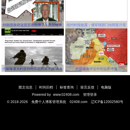
特朗普政府这是宣布投降了？美国错失
纽约时报披露：俄军情部门向阿富汗塔
延缓新冠病毒传播的机会，并且还要一
利班关联组织秘密提供赏金，鼓励他们
错再错！
击杀美军
外媒曝澳大利亚特种兵在阿富汗搞“杀人
外国媒体评论中印边界冲突
竞赛” 英美士兵更离谱
图文信息
┆
时间归档
┆
标签查询
┆
留言反馈
┆
电脑版
Powered by
www.02408.com
管理登录
© 2018-2026 免费个人博客管理系统 02408.com 辽ICP备12002580号