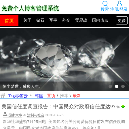
免费个人博客管理系统
搜索
注册/登录
首页
更多
关于
钻石
军事
外交
贸易战
国内热点
国外热点
2100年展望
网站建设
SEO教程
PHP教程
网站模板
源码下载
创业赚钱
网络热点
图片展示
留言板
恒尘梦世，璀璨人生。
\
\
Tag标签云
韩国
置顶
推荐
最新
美国信任度调查报告：中国民众对政府信任度达95%
国家大事
->
法制与社会
2020-07-26
新华社华盛顿7月25日电 美国知名公关公司爱德曼日前发布信任度调
查显示，中国民众对本国政府信任度达95%，较今年1月...