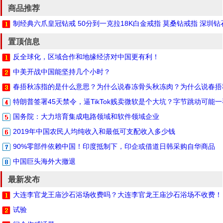
商品推荐
制经典六爪皇冠钻戒 50分到一克拉18K白金戒指 莫桑钻戒指 深圳
置顶信息
反全球化，区域合作和地缘经济对中国更有利！
中美开战中国能坚持几个小时？
春捂秋冻指的是什么意思？为什么说春冻骨头秋冻肉？为什么说春捂
特朗普签署45天禁令，逼TikTok贱卖微软是个大坑？字节跳动可能
国务院：大力培育集成电路领域和软件领域企业
2019年中国农民人均纯收入和最低可支配收入多少钱
90%零部件依赖中国！印度抵制下，印企或借道日韩采购自华商品
中国巨头海外大撤退
最新发布
大连李官龙王庙沙石浴场收费吗？大连李官龙王庙沙石浴场不收费！
试验