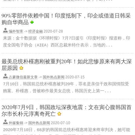
90%零部件依赖中国！印度抵制下，印企或借道日韩采
购自华商品
编外智库
->
经济金融
2020-07-28
来源：金十数据据《环球时报》7月7日援引《印度时报》报道称，印
度全国电子协会（AIEA）西区总裁米特什表示，当地的...
最美总统朴槿惠刚被重判20年！如此悲惨原来有两大深
层原因
占豪微信最新文章
->
国外热点新闻
2020-07-15
7月10日，韩国前总统朴槿惠被判20年，罪名是亲信干政和国情院受
贿案。朴槿惠，曾被称作最美女总统，韩国历史上第一...
2020年7月9日，韩国政坛深夜地震：文在寅心腹韩国首
尔市长朴元淳离奇死亡
外媒集锦
->
国外热点新闻
2020-07-10
2020年7月10日，68岁的韩国前总统朴槿惠将迎来终审判决，她可能