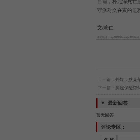
目前，朴元淳死亡
守派对文在寅的进
文/薏仁
本文地址：http://02408.com/p-489.html
上一篇：
外媒：默克尔
下一篇：
房屋保险突
最新回答
暂无回答
评论专区：
名 称