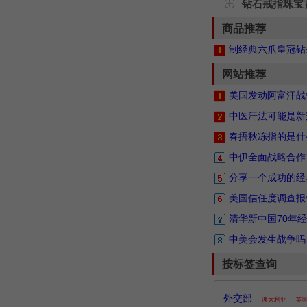
钻石戒指珠宝
商品推荐
制经典六爪皇冠钻戒
网站推荐
美国发动阿富汗战
中医汗法可能是新
春捂秋冻指的是什
中伊全面战略合作
分享一个成功的经
美国信任度调查报
清华新中国70年
中美会发生战争吗
按标签查询
外交部
澳大利亚
英国