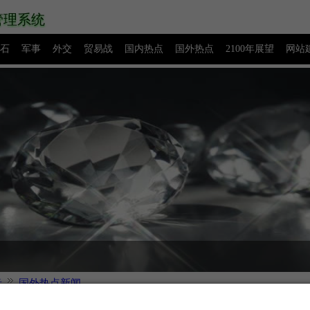
管理系统
石
军事
外交
贸易战
国内热点
国外热点
2100年展望
网站
源码下载
创业赚钱
网络热点
图片展示
留言板
。
音
国外热点新闻
月9日，韩国政坛深夜地震：文在寅心腹韩国首尔市长