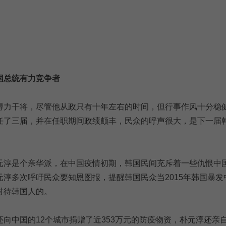
国总统有力竞争者
得力干将，尽管他从政只有十年左右的时间，但行事作风十分稳
任了三届，并在任职期间政绩颇丰，民众的呼声很大，是下一届
元淳是个亲华派，在中国疫情初期，韩国民间充斥着一些仇恨中
元淳多次呼吁民众要知恩图报，提醒韩国民众当2015年韩国暴发
对待韩国人的。
还向中国的12个城市捐赠了近353万元的防疫物资，朴元淳还亲