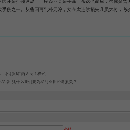
原因还是扑朔迷离，但应该不会是畏罪自杀这么简单，很像是曹
攻手段之一。从曹国再到朴元淳，文在寅连续损失几员大将，考
“悄悄质疑”西方民主模式
然暴涨, 凭什么我们要为暴乱承担经济损失？
必填