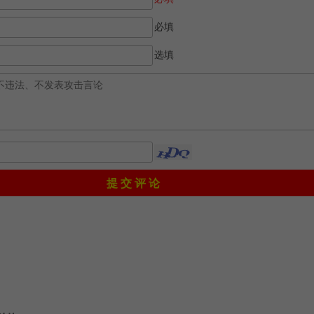
必填
选填