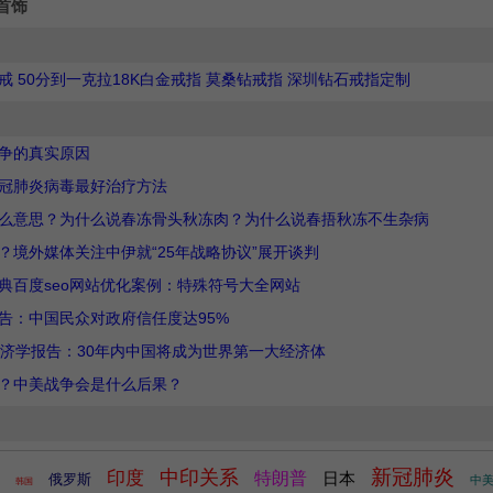
首饰
 50分到一克拉18K白金戒指 莫桑钻戒指 深圳钻石戒指定制
争的真实原因
冠肺炎病毒最好治疗方法
么意思？为什么说春冻骨头秋冻肉？为什么说春捂秋冻不生杂病
？境外媒体关注中伊就“25年战略协议”展开谈判
典百度seo网站优化案例：特殊符号大全网站
告：中国民众对政府信任度达95%
经济学报告：30年内中国将成为世界第一大经济体
？中美战争会是什么后果？
新冠肺炎
中印关系
印度
特朗普
日本
俄罗斯
中
韩国