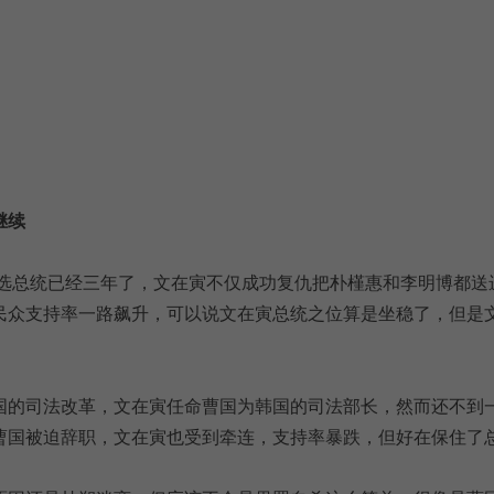
继续
年当选总统已经三年了，文在寅不仅成功复仇把朴槿惠和李明博都送
民众支持率一路飙升，可以说文在寅总统之位算是坐稳了，但是
国的司法改革，文在寅任命曹国为韩国的司法部长，然而还不到
曹国被迫辞职，文在寅也受到牵连，支持率暴跌，但好在保住了