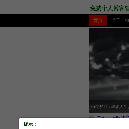
免费个人博客
首页
关于
钻
PHP教程
网站模板
恒尘梦世，璀璨人生
首页
智库声
提示：
2020年7