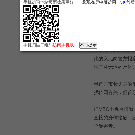
手机访问本站页面效果更好！，
您现在是电脑访问
，
89
秒后
2020年7月10日，
韩国再次出一件大
手机扫描二维码
访问手机版
。
据韩国《朝鲜日报》
他的女儿向警方报
现了朴元淳的尸体
当首尔市长失踪的
扰传闻有关，但首
据MBC电视台报
直接的身体接触，
个受害者。