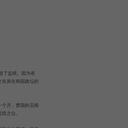
进了监狱。因为有
文在寅在韩国政坛的
一个月，曹国的丑闻
总统之位。