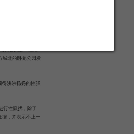
狱之灾。7月9日，
夜离奇死亡。
后就失去踪迹，随后
方城北的卧龙公园发
闹得沸沸扬扬的性骚
进行性骚扰，除了
证据，并表示不止一