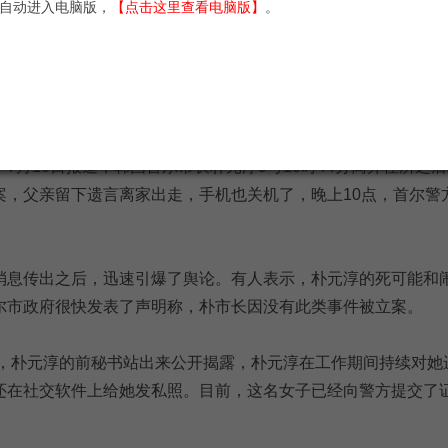
自动进入电脑版，
【点击这里查看电脑版】
。
外媒集锦
2020-07-10 21:36
阅读：
116
68岁的
韩国
前总统朴槿惠将迎来终审判决，她可能面临35年的牢
事，引发了韩国政坛大地震，文在寅心腹韩国首尔市长朴元淳深
7月10日报道，韩国首尔市长朴元淳9号10时44分离开住所之
案，父亲留下遗言离家出走，手机也关机了，晚上10点，首尔警
。
消息传出之后，迅速引爆了舆论。有人表示，朴元淳的死可能和
尔市政府很快发表了声明称，朴市长因没有此类事件被立案。
道，朴元淳的前秘书站出来公开揭露，朴元淳在工作期间持续对她
还在社交软件上给她发私照。目前，这名女子已经向警方提交了