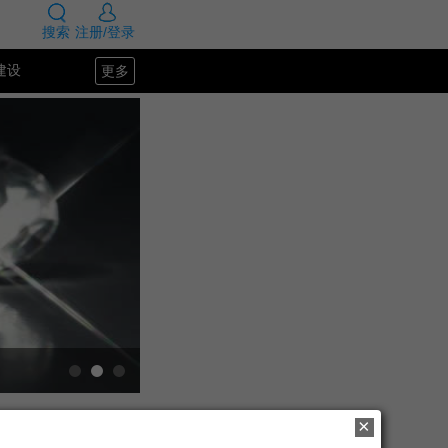
搜索
注册/登录
更多
建设
SEO教程
×
朴元淳离奇死亡