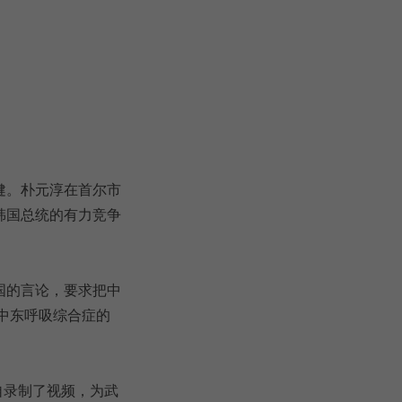
健。朴元淳在首尔市
韩国总统的有力竞争
国的言论，要求把中
中东呼吸综合症的
自录制了视频，为武