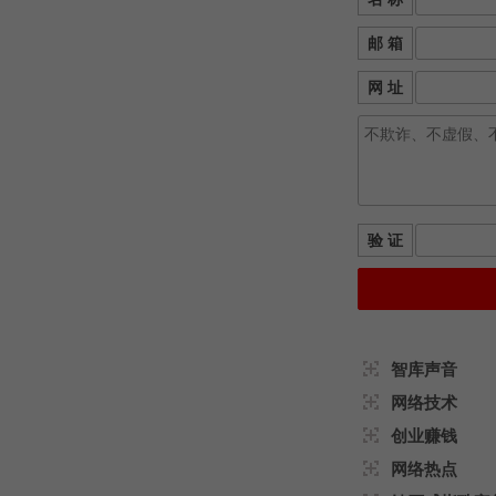
邮 箱
网 址
验 证
智库声音
网络技术
创业赚钱
网络热点