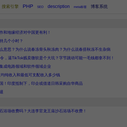
PHP
搜索引擎
description
博客系统
SEO
meta标签
作和地缘经济对中国更有利！
持几个小时？
么意思？为什么说春冻骨头秋冻肉？为什么说春捂秋冻不生杂病
令，逼TikTok贱卖微软是个大坑？字节跳动可能一毛钱都拿不到！
集成电路领域和软件领域企业
民人均纯收入和最低可支配收入多少钱
中国！印度抵制下，印企或借道日韩采购自华商品
退
石浴场收费吗？大连李官龙王庙沙石浴场不收费！