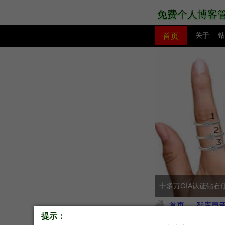
免费个人博客
首页
关于
钻
PHP教程
网站模板
十多万GIA认证钻石
首页
智库声
提示：