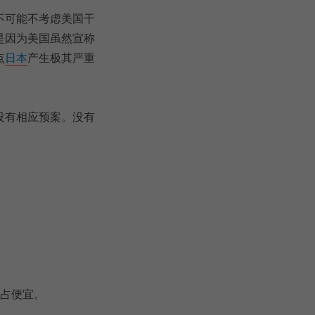
不可能不考虑美国干
是因为美国虽然宣称
点
日本
产生极其严重
没有相应预案。没有
大占便宜。