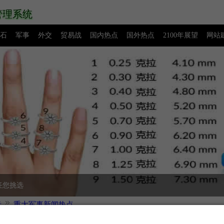
管理系统
石
军事
外交
贸易战
国内热点
国外热点
2100年展望
网站
源码下载
创业赚钱
网络热点
图片展示
留言板
任您挑选
音
重大军事新闻热点
美国在朝鲜战争中犯的战略错误