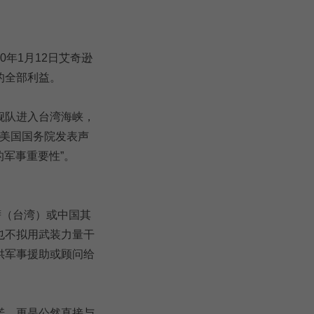
0年1月12日艾奇逊
的全部利益。
舰队进入台湾海峡，
，美国国务院发表声
的军事重要性”。
萨（台湾）或中国其
也不拟用武装力量干
供军事援助或顾问给
诺，更是公然直接与