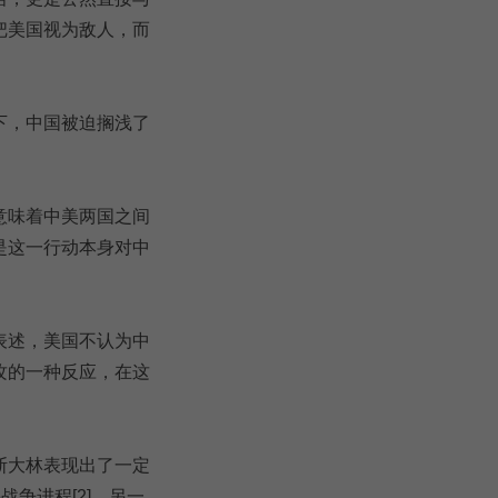
把美国视为敌人，而
下，中国被迫搁浅了
意味着中美两国之间
是这一行动本身对中
表述，美国不认为中
攻的一种反应，在这
斯大林表现出了一定
争进程[2]，另一