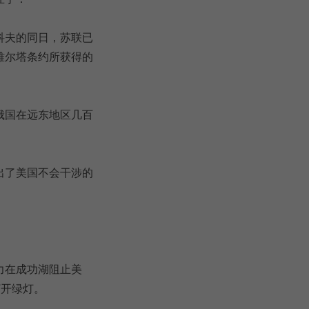
科夫的同日，苏联已
雅尔塔条约所获得的
俄国在远东地区几百
出了美国不会干涉的
力在成功湖阻止美
打开绿灯。