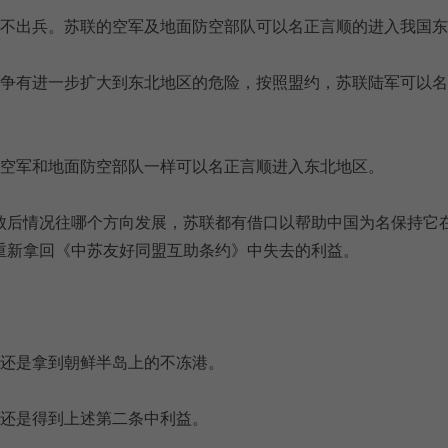
国不出兵。苏联的空军及地面防空部队可以名正言顺的进入我国
战争有进一步扩大到东北地区的危险，按照盟约，苏联陆军可以
联空军和地面防空部队一样可以名正言顺进入东北地区。
败后情况往哪个方向发展，苏联都有借口以帮助中国为名保持它
重新拿回《中苏友好同盟互助条约》中失去的利益。
联还是拿到朝鲜半岛上的不冻港。
联还是得到上述第二条中利益。