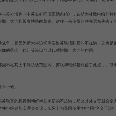
联与苏方谈判《中苏友好同盟互助条约》，在斯大林致电给什特
旅顺、大连和长春铁路的草案。这样一来使得苏联在远东失去了
持战争，是因为斯大林迫切需要给苏联找到新的不冻港，这也是
南部的釜山、仁川等港口可以代替旅顺、大连的作用。
韩国不在其太平洋防线范围内，苏联和朝鲜都相信了此点，并做
并不正确。
果苏联真的想得到朝鲜半岛南部的不冻港，那么其外交官就会全
席并拒绝参加安理会会议，实际上为美国使用“联合国”名义干涉