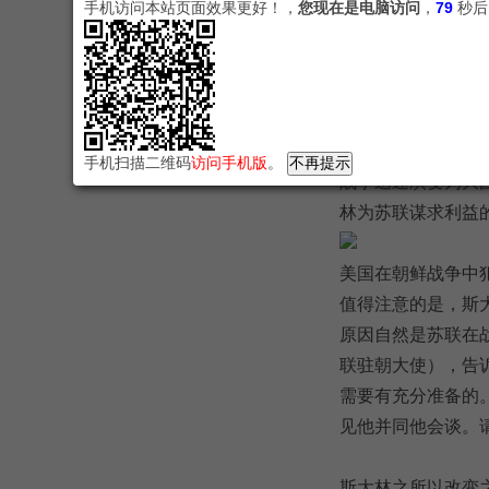
手机访问本站页面效果更好！，
您现在是电脑访问
，
78
秒后
原标题 斯大林设下
1950年6月25日
手机扫描二维码
访问手机版
。
战争迅速演变为大
林为苏联谋求利益
美国在朝鲜战争中
值得注意的是，斯
原因自然是苏联在战
联驻朝大使），告
需要有充分准备的
见他并同他会谈。请
斯大林之所以改变