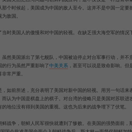
从那个时候起，美国成为中国的敌人至今。这并不是中国一定要
视为敌国。
了当时美国人的傲慢和对中国的轻视。在缺乏强大海空军的情况
，虽然美国派出了第七舰队，中国被迫停止对台军事行动，并不
国的行为虽然严重影响了
中美关系
，甚至可以说是致命影响。但
算非常严重。
是，如前所述，充分表明了美国对新中国的轻视。用另一句话来
，而认为中国是棋盘上的棋子。对台湾的侵略只是美国对苏联进
有的地位没有得到美国的重视。这也为后来的战争埋下了伏笔。
朝鲜战争，朝鲜人民军很快就遭到了惨败。在美国的强势面前，
美国国会批准美国全面介入朝鲜战争后，斯大林一面督促朝鲜加快战