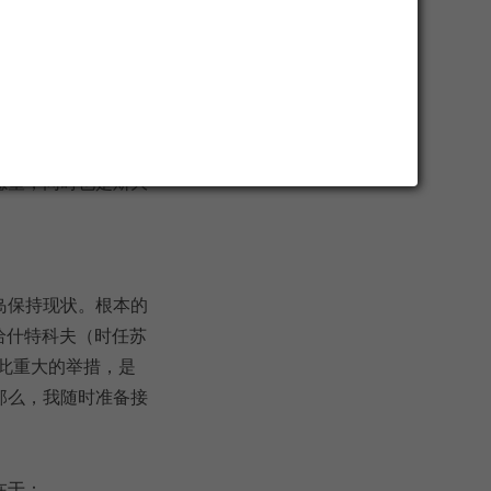
朝鲜人民内部的统一
愿望，同时也是斯大
岛保持现状。根本的
给什特科夫（时任苏
此重大的举措，是
那么，我随时准备接
在于：