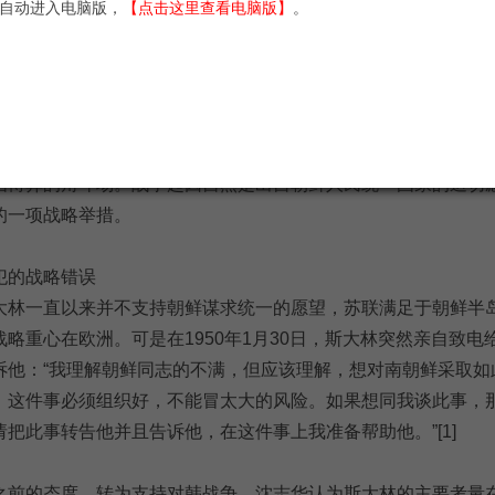
自动进入电脑版，
【点击这里查看电脑版】
。
瞭望智库
2020-05-31 07:18
阅读：
88
完美的诡计，
美国
上了当，毛主席却找出唯一破解之道
，人民军越过三八线对
韩国
发起统一战争。不幸的是，这场本该是
国博弈的角斗场。战争起因自然是出自朝鲜人民统一国家的迫切
的一项战略举措。
犯的战略错误
大林一直以来并不支持朝鲜谋求统一的愿望，苏联满足于朝鲜半
略重心在欧洲。可是在1950年1月30日，斯大林突然亲自致电
诉他：“我理解朝鲜同志的不满，但应该理解，想对南朝鲜采取如
。这件事必须组织好，不能冒太大的风险。如果想同我谈此事，
把此事转告他并且告诉他，在这件事上我准备帮助他。”[1]
之前的态度，转为支持对韩战争，沈志华认为斯大林的主要考量