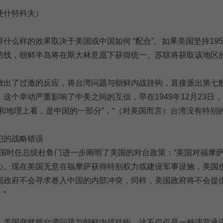
使什特科夫）
什么样的效果取决于美国或中国如何 “配合”。如果美国坚持195
防线，朝鲜半岛将在斯大林意愿下获得统一。苏联将获取该地区
做出了过激的反应，将台湾问题与朝鲜内战挂钩，直接派出第七
这个举动严重影响了中美之间的互信，早在1949年12月23日
和地理上看，是中国的一部分”，“（对美国而言）台湾没有特别
犯的战略错误
，美国时任总统杜鲁门进一步阐明了美国的对台政策：“美国对福摩
心。现在美国无意在福摩萨获得特别权力或建设军事设施，美国
国政府不会寻求卷入中国的内部冲突，同样，美国政府将不会提
”
，美国突然把台湾问题与朝鲜内战挂钩，这不仅仅是一种违背承