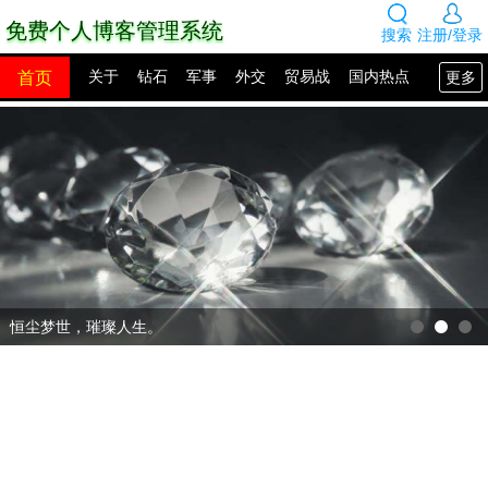
免费个人博客管理系统
搜索
注册/登录
首页
更多
关于
钻石
军事
外交
贸易战
国内热点
国外热点
2100年展望
网站建设
SEO教程
PHP教程
网站模板
源码下载
创业赚钱
网络热点
图片展示
留言板
恒尘梦世，璀璨人生。