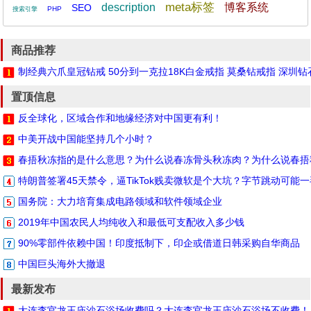
meta标签
description
博客系统
SEO
PHP
搜索引擎
商品推荐
制经典六爪皇冠钻戒 50分到一克拉18K白金戒指 莫桑钻戒指 深圳
置顶信息
反全球化，区域合作和地缘经济对中国更有利！
中美开战中国能坚持几个小时？
春捂秋冻指的是什么意思？为什么说春冻骨头秋冻肉？为什么说春捂
特朗普签署45天禁令，逼TikTok贱卖微软是个大坑？字节跳动可能
国务院：大力培育集成电路领域和软件领域企业
2019年中国农民人均纯收入和最低可支配收入多少钱
90%零部件依赖中国！印度抵制下，印企或借道日韩采购自华商品
中国巨头海外大撤退
最新发布
大连李官龙王庙沙石浴场收费吗？大连李官龙王庙沙石浴场不收费！