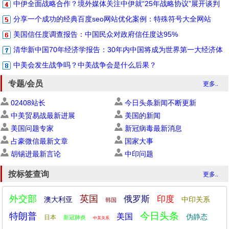
中伊全面战略合作？境外媒体关注中伊就“25年战略协议”展开谈判
分享一个成功的经典百度seo网站优化案例：特殊符号大全网站
美国信任度调查报告：中国民众对政府信任度达95%
清华新中国70年经济学报告：30年内中国将成为世界第一大经济体
中美会发生战争吗？中美战争会是什么后果？
专题/会员
更多..
02408站长
今日头条新闻不断更新
中美贸易战最新进展
美国的新闻
美国问题专家
新冠病毒最新消息
占豪微信最新文章
国家大事
胡锡进最新言论
中印问题
按标签查询
更多..
外交部
英国
俄罗斯
印度
澳大利亚
中印关系
韩国
今日头条
特朗普
美国
伪静态
日本
新冠肺炎
中美关系