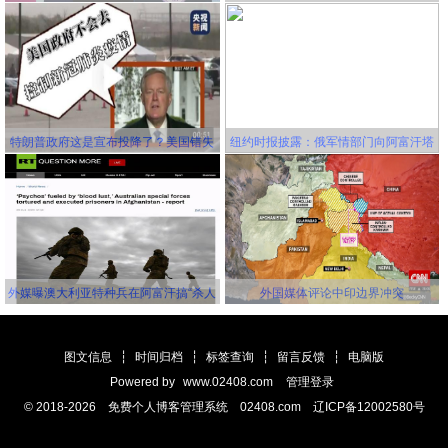
国将成为世界第一大经济体
更有利！
特朗普政府这是宣布投降了？美国错失
纽约时报披露：俄军情部门向阿富汗塔
延缓新冠病毒传播的机会，并且还要一
利班关联组织秘密提供赏金，鼓励他们
错再错！
击杀美军
外媒曝澳大利亚特种兵在阿富汗搞“杀人
外国媒体评论中印边界冲突
竞赛” 英美士兵更离谱
图文信息
┆
时间归档
┆
标签查询
┆
留言反馈
┆
电脑版
Powered by
www.02408.com
管理登录
© 2018-2026 免费个人博客管理系统 02408.com 辽ICP备12002580号