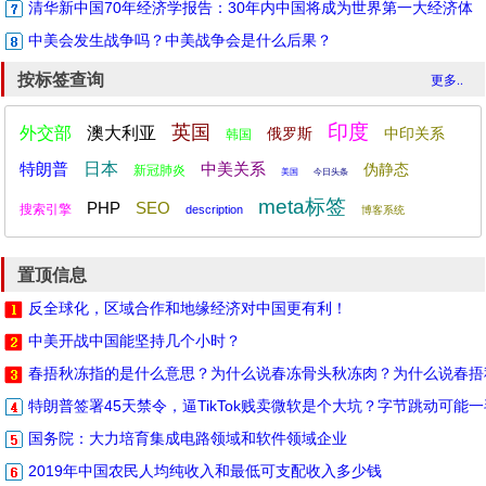
清华新中国70年经济学报告：30年内中国将成为世界第一大经济体
中美会发生战争吗？中美战争会是什么后果？
按标签查询
更多..
印度
英国
外交部
澳大利亚
俄罗斯
中印关系
韩国
特朗普
日本
中美关系
伪静态
新冠肺炎
美国
今日头条
meta标签
PHP
SEO
搜索引擎
description
博客系统
置顶信息
反全球化，区域合作和地缘经济对中国更有利！
中美开战中国能坚持几个小时？
春捂秋冻指的是什么意思？为什么说春冻骨头秋冻肉？为什么说春捂
特朗普签署45天禁令，逼TikTok贱卖微软是个大坑？字节跳动可能
国务院：大力培育集成电路领域和软件领域企业
2019年中国农民人均纯收入和最低可支配收入多少钱