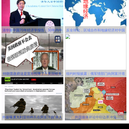
清华新中国70年经济学报告：30年内中
反全球化，区域合作和地缘经济对中国
国将成为世界第一大经济体
更有利！
特朗普政府这是宣布投降了？美国错失
纽约时报披露：俄军情部门向阿富汗塔
延缓新冠病毒传播的机会，并且还要一
利班关联组织秘密提供赏金，鼓励他们
错再错！
击杀美军
外媒曝澳大利亚特种兵在阿富汗搞“杀人
外国媒体评论中印边界冲突
竞赛” 英美士兵更离谱