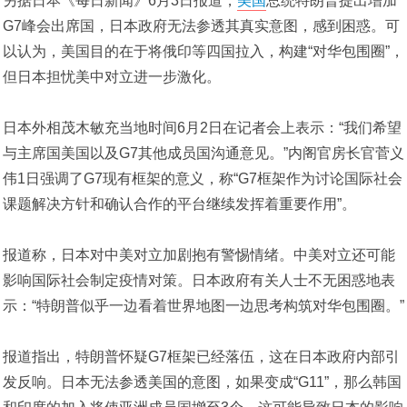
另据日本《每日新闻》6月3日报道，
美国
总统特朗普提出增加
G7峰会出席国，日本政府无法参透其真实意图，感到困惑。可
以认为，美国目的在于将俄印等四国拉入，构建“对华包围圈”，
但日本担忧美中对立进一步激化。
日本外相茂木敏充当地时间6月2日在记者会上表示：“我们希望
与主席国美国以及G7其他成员国沟通意见。”内阁官房长官菅义
伟1日强调了G7现有框架的意义，称“G7框架作为讨论国际社会
课题解决方针和确认合作的平台继续发挥着重要作用”。
报道称，日本对中美对立加剧抱有警惕情绪。中美对立还可能
影响国际社会制定疫情对策。日本政府有关人士不无困惑地表
示：“特朗普似乎一边看着世界地图一边思考构筑对华包围圈。”
报道指出，特朗普怀疑G7框架已经落伍，这在日本政府内部引
发反响。日本无法参透美国的意图，如果变成“G11”，那么韩国