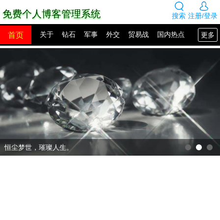
免费个人博客管理系统
搜索
注册/登录
首页
更多
关于
钻石
军事
外交
贸易战
国内热点
国外热点
2100年展望
网站建设
SEO教程
PHP教程
网站模板
源码下载
创业赚钱
网络热点
图片展示
留言板
恒尘梦世，璀璨人生。