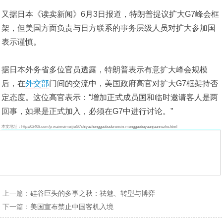
又据日本《读卖新闻》6月3日报道，特朗普提议扩大G7峰会框
架，但美国方面负责与日方联系的事务层级人员对扩大参加国
表示谨慎。
据日本外务省多位官员透露，特朗普表示有意扩大峰会规模
后，在
外交部
门间的交流中，美国政府高官对扩大G7框架持否
定态度。这位高官表示：“增加正式成员国和临时邀请客人是两
回事，如果是正式加入，必须在G7中进行讨论。”
本文地址：http://02408.com/p-waimeimeijieG7shiyazhongguobuderenxin-mengguobuyuanjuanruzho.html
上一篇：
硅谷巨头的多事之秋：祛魅、转型与博弈
下一篇：
美国宣布禁止中国客机入境