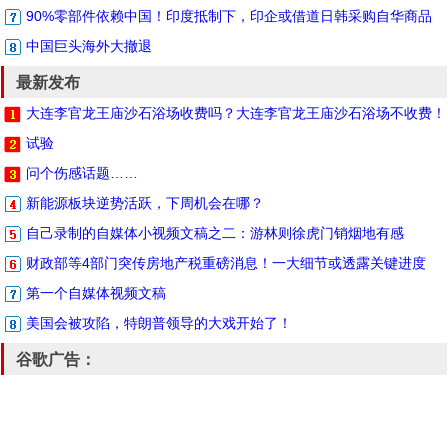
90%零部件依赖中国！印度抵制下，印企或借道日韩采购自华商品
中国巨头海外大撤退
最新发布
大连李官龙王庙沙石浴场收费吗？大连李官龙王庙沙石浴场不收费！
试验
问个伤感话题……
新能源板块逆势活跃，下周机会在哪？
自己录制的自媒体小视频文稿之二：游林则徐虎门销烟地有感
财政部等4部门突传房地产税重磅消息！一大细节或透露关键进度
第一个自媒体视频文稿
美国会被攻陷，特朗普领导的大戏开始了！
谷歌广告：