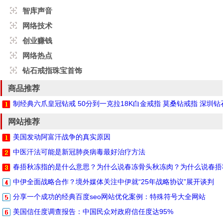
智库声音
网络技术
创业赚钱
网络热点
钻石戒指珠宝首饰
商品推荐
制经典六爪皇冠钻戒 50分到一克拉18K白金戒指 莫桑钻戒指 深圳
网站推荐
美国发动阿富汗战争的真实原因
中医汗法可能是新冠肺炎病毒最好治疗方法
春捂秋冻指的是什么意思？为什么说春冻骨头秋冻肉？为什么说春捂
中伊全面战略合作？境外媒体关注中伊就“25年战略协议”展开谈判
分享一个成功的经典百度seo网站优化案例：特殊符号大全网站
美国信任度调查报告：中国民众对政府信任度达95%