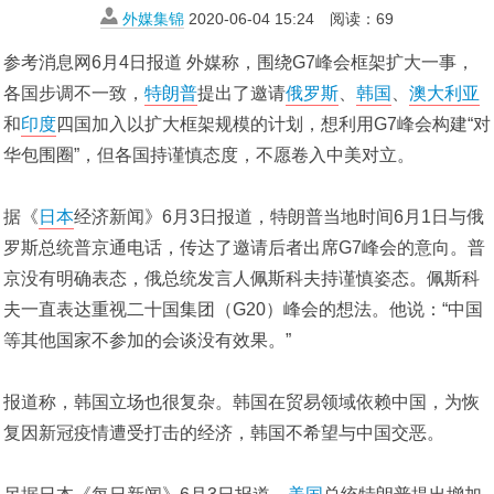
外媒集锦
2020-06-04 15:24
阅读：
69
参考消息网6月4日报道 外媒称，围绕G7峰会框架扩大一事，
各国步调不一致，
特朗普
提出了邀请
俄罗斯
、
韩国
、
澳大利亚
和
印度
四国加入以扩大框架规模的计划，想利用G7峰会构建“对
华包围圈”，但各国持谨慎态度，不愿卷入中美对立。
据《
日本
经济新闻》6月3日报道，特朗普当地时间6月1日与俄
罗斯总统普京通电话，传达了邀请后者出席G7峰会的意向。普
京没有明确表态，俄总统发言人佩斯科夫持谨慎姿态。佩斯科
夫一直表达重视二十国集团（G20）峰会的想法。他说：“中国
等其他国家不参加的会谈没有效果。”
报道称，韩国立场也很复杂。韩国在贸易领域依赖中国，为恢
复因新冠疫情遭受打击的经济，韩国不希望与中国交恶。