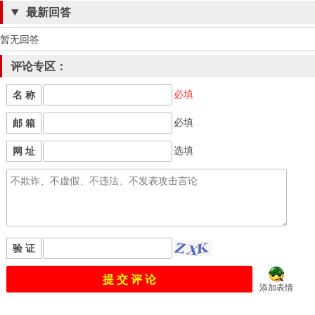
最新回答
暂无回答
评论专区：
必填
名 称
必填
邮 箱
选填
网 址
验 证
添加表情