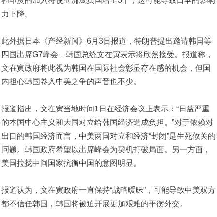
和印度的加入将使亚洲成员国增至3个，这可能导致日本的影响
力下降。
此外据日本《产经新闻》6月3日报道，特朗普提出邀请韩国等
四国出席G7峰会，韩国总统文在寅表示将欣然接受。报道称，
文在寅政府将此视为韩国在国际社会彰显存在感的机会，但国
内担心韩国卷入中美之争的声音也不少。
报道指出，文在寅当地时间1日在经济会议上表示：“日益严重
的本国中心主义和大国对立给韩国经济造成负担。”对于依赖对
出口的韩国经济而言，中美两国对立和经济“封闭”是生死攸关的
问题。韩国政府希望以出席峰会为契机打破局面。另一方面，
美国拉拢中间国家抗衡中国的意图明显。
报道认为，文在寅政府一直保持“战略暧昧”，可能导致中美双方
都不信任韩国，韩国将被迫开展更加艰难的平衡外交。