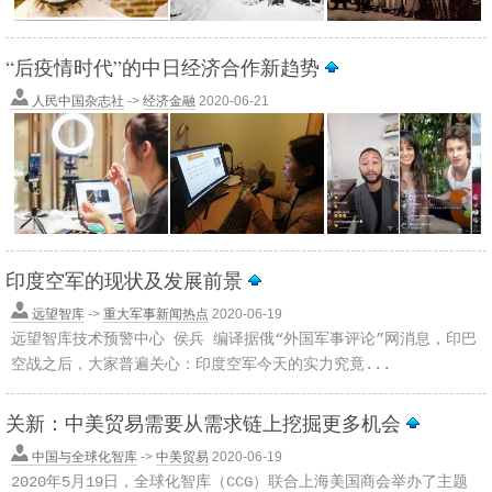
“后疫情时代”的中日经济合作新趋势
人民中国杂志社
->
经济金融
2020-06-21
印度空军的现状及发展前景
远望智库
->
重大军事新闻热点
2020-06-19
远望智库技术预警中心 侯兵 编译据俄“外国军事评论”网消息，印巴
空战之后，大家普遍关心：印度空军今天的实力究竟...
关新：中美贸易需要从需求链上挖掘更多机会
中国与全球化智库
->
中美贸易
2020-06-19
2020年5月19日，全球化智库（CCG）联合上海美国商会举办了主题