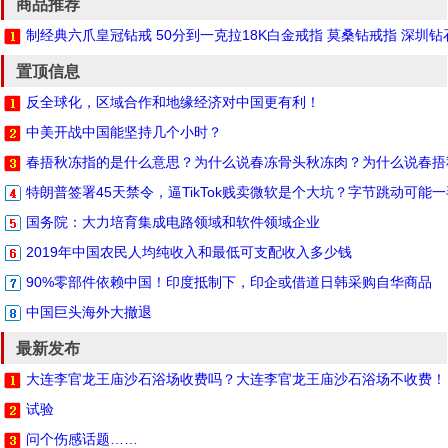
商品推荐
制经典六爪皇冠钻戒 50分到一克拉18K白金戒指 莫桑钻戒指 深圳
置顶信息
反全球化，区域合作和地缘经济对中国更有利！
中美开战中国能坚持几个小时？
春捂秋冻指的是什么意思？为什么说春冻骨头秋冻肉？为什么说春捂
特朗普签署45天禁令，逼TikTok贱卖微软是个大坑？字节跳动可能
国务院：大力培育集成电路领域和软件领域企业
2019年中国农民人均纯收入和最低可支配收入多少钱
90%零部件依赖中国！印度抵制下，印企或借道日韩采购自华商品
中国巨头海外大撤退
最新发布
大连李官龙王庙沙石浴场收费吗？大连李官龙王庙沙石浴场不收费！
试验
问个伤感话题……