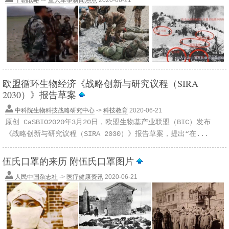
十朝战略
->
重大军事新闻热点
2020-06-21
欧盟循环生物经济《战略创新与研究议程（SIRA
2030）》报告草案
中科院生物科技战略研究中心
->
科技教育
2020-06-21
原创 CaSBIO2020年3月20日，欧盟生物基产业联盟（BIC）发布
《战略创新与研究议程（SIRA 2030）》报告草案，提出“在...
伍氏口罩的来历 附伍氏口罩图片
人民中国杂志社
->
医疗健康资讯
2020-06-21