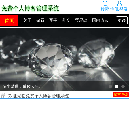
免费个人博客管理系统
搜索
注册/登录
首页
更多
关于
钻石
军事
外交
贸易战
国内热点
国外热点
2100年展望
网站建设
SEO教程
PHP教程
网站模板
源码下载
创业赚钱
网络热点
图片展示
留言板
十多万GIA认证钻石任您挑选
欢迎光临免费个人博客管理系统！
留言反馈