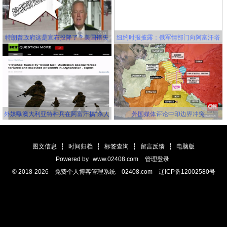
特朗普政府这是宣布投降了？美国错失
纽约时报披露：俄军情部门向阿富汗塔
延缓新冠病毒传播的机会，并且还要一
利班关联组织秘密提供赏金，鼓励他们
错再错！
击杀美军
外媒曝澳大利亚特种兵在阿富汗搞“杀人
外国媒体评论中印边界冲突
竞赛” 英美士兵更离谱
图文信息
┆
时间归档
┆
标签查询
┆
留言反馈
┆
电脑版
Powered by
www.02408.com
管理登录
© 2018-2026 免费个人博客管理系统 02408.com 辽ICP备12002580号