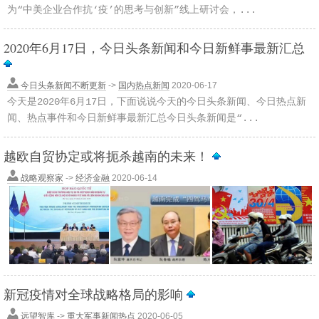
为“中美企业合作抗‘疫’的思考与创新”线上研讨会，...
2020年6月17日，今日头条新闻和今日新鲜事最新汇总
今日头条新闻不断更新
->
国内热点新闻
2020-06-17
今天是2020年6月17日，下面说说今天的今日头条新闻、今日热点新
闻、热点事件和今日新鲜事最新汇总今日头条新闻是“...
越欧自贸协定或将扼杀越南的未来！
战略观察家
->
经济金融
2020-06-14
新冠疫情对全球战略格局的影响
远望智库
->
重大军事新闻热点
2020-06-05