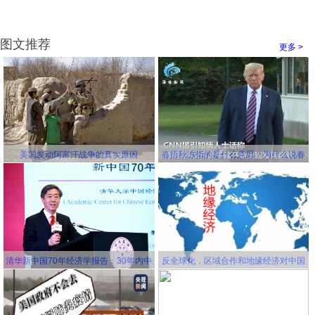
图文推荐
更多 >
美国发动阿富汗战争的真实原因
春捂秋冻指的是什么意思？为什么说春
冻骨头秋冻肉？为什么说春捂秋冻不生
杂病
清华新中国70年经济学报告：30年内中
反全球化，区域合作和地缘经济对中国
国将成为世界第一大经济体
更有利！