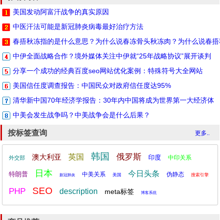
美国发动阿富汗战争的真实原因
中医汗法可能是新冠肺炎病毒最好治疗方法
春捂秋冻指的是什么意思？为什么说春冻骨头秋冻肉？为什么说春捂
中伊全面战略合作？境外媒体关注中伊就“25年战略协议”展开谈判
分享一个成功的经典百度seo网站优化案例：特殊符号大全网站
美国信任度调查报告：中国民众对政府信任度达95%
清华新中国70年经济学报告：30年内中国将成为世界第一大经济体
中美会发生战争吗？中美战争会是什么后果？
按标签查询
更多..
韩国
俄罗斯
澳大利亚
英国
印度
中印关系
外交部
日本
今日头条
特朗普
中美关系
伪静态
美国
搜索引擎
新冠肺炎
SEO
PHP
description
meta标签
博客系统