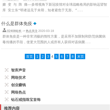
嬗 变 与 阵 痛——多维视角下新冠疫情对全球战略格局的影响远望智
库 安士东“明者远见于未萌，知者避危于无形。”...
什么是群体免疫
02408站长
->
热点关注
2020-03-18
群体免疫是一种非常消极的惰性方案，是采用不加限制和防范病菌病
毒传播的手段，使更大范围的人或所有人获得对该病菌...
首页
1
2
3
4
5
6
7
8
末页
智库声音
网络技术
创业赚钱
网络热点
钻石戒指珠宝首饰
推荐内容