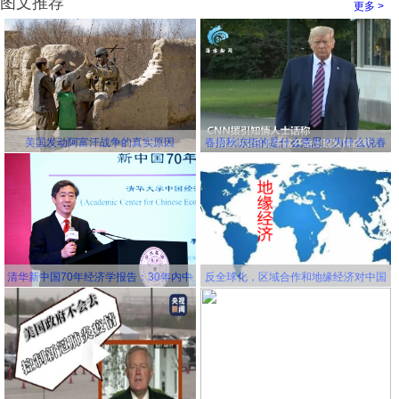
图文推荐
更多 >
美国发动阿富汗战争的真实原因
春捂秋冻指的是什么意思？为什么说春
冻骨头秋冻肉？为什么说春捂秋冻不生
杂病
清华新中国70年经济学报告：30年内中
反全球化，区域合作和地缘经济对中国
国将成为世界第一大经济体
更有利！