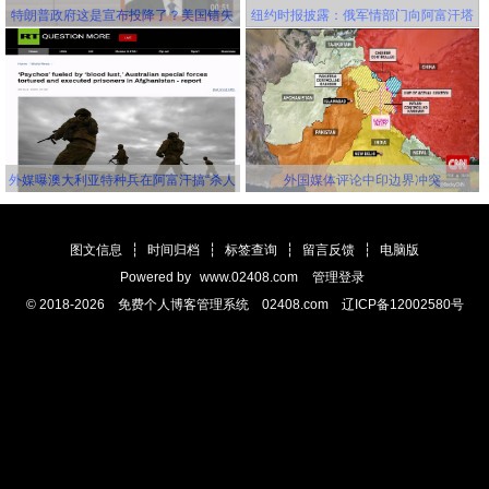
特朗普政府这是宣布投降了？美国错失
纽约时报披露：俄军情部门向阿富汗塔
延缓新冠病毒传播的机会，并且还要一
利班关联组织秘密提供赏金，鼓励他们
错再错！
击杀美军
外媒曝澳大利亚特种兵在阿富汗搞“杀人
外国媒体评论中印边界冲突
竞赛” 英美士兵更离谱
图文信息
┆
时间归档
┆
标签查询
┆
留言反馈
┆
电脑版
Powered by
www.02408.com
管理登录
© 2018-2026 免费个人博客管理系统 02408.com 辽ICP备12002580号