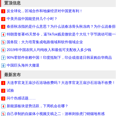
置顶信息
反全球化，区域合作和地缘经济对中国更有利！
中美开战中国能坚持几个小时？
春捂秋冻指的是什么意思？为什么说春冻骨头秋冻肉？为什么说春捂
特朗普签署45天禁令，逼TikTok贱卖微软是个大坑？字节跳动可能
国务院：大力培育集成电路领域和软件领域企业
2019年中国农民人均纯收入和最低可支配收入多少钱
90%零部件依赖中国！印度抵制下，印企或借道日韩采购自华商品
中国巨头海外大撤退
最新发布
大连李官龙王庙沙石浴场收费吗？大连李官龙王庙沙石浴场不收费！
试验
问个伤感话题……
新能源板块逆势活跃，下周机会在哪？
自己录制的自媒体小视频文稿之二：游林则徐虎门销烟地有感