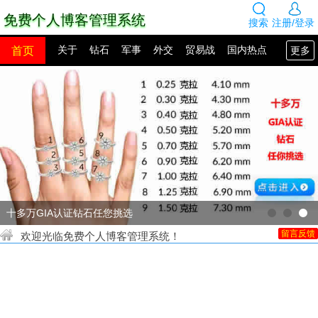
免费个人博客管理系统
搜索
注册/登录
首页
更多
关于
钻石
军事
外交
贸易战
国内热点
国外热点
2100年展望
网站建设
SEO教程
PHP教程
网站模板
源码下载
创业赚钱
网络热点
图片展示
留言板
十多万GIA认证钻石任您挑选
欢迎光临免费个人博客管理系统！
留言反馈