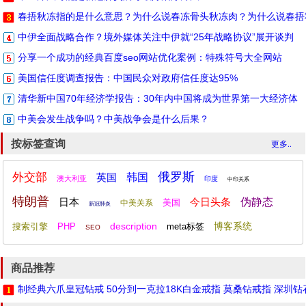
春捂秋冻指的是什么意思？为什么说春冻骨头秋冻肉？为什么说春捂
中伊全面战略合作？境外媒体关注中伊就“25年战略协议”展开谈判
分享一个成功的经典百度seo网站优化案例：特殊符号大全网站
美国信任度调查报告：中国民众对政府信任度达95%
清华新中国70年经济学报告：30年内中国将成为世界第一大经济体
中美会发生战争吗？中美战争会是什么后果？
按标签查询
更多..
俄罗斯
外交部
英国
韩国
澳大利亚
印度
中印关系
特朗普
日本
今日头条
伪静态
美国
中美关系
新冠肺炎
description
博客系统
搜索引擎
PHP
meta标签
SEO
商品推荐
制经典六爪皇冠钻戒 50分到一克拉18K白金戒指 莫桑钻戒指 深圳