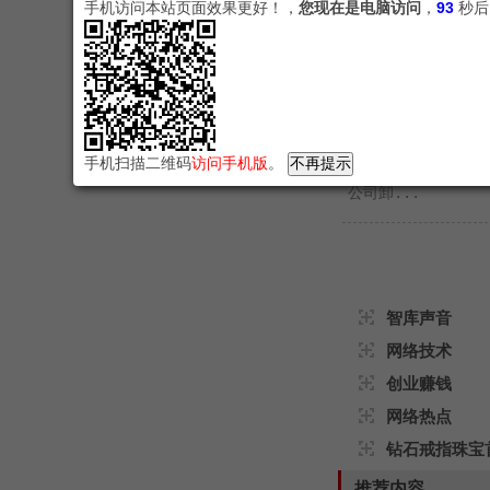
手机访问本站页面效果更好！，
您现在是电脑访问
，
92
秒后
感人的故事：
89年美国老头
感人的故事
->
投稿
手机扫描二维码
访问手机版
。
原创 遇史坊“50
公司卸...
智库声音
网络技术
创业赚钱
网络热点
钻石戒指珠宝
推荐内容