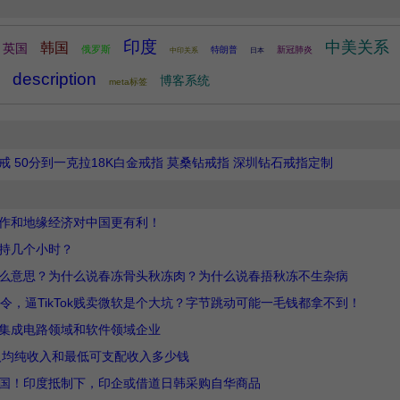
印度
中美关系
韩国
英国
俄罗斯
特朗普
新冠肺炎
中印关系
日本
description
博客系统
meta标签
 50分到一克拉18K白金戒指 莫桑钻戒指 深圳钻石戒指定制
作和地缘经济对中国更有利！
持几个小时？
么意思？为什么说春冻骨头秋冻肉？为什么说春捂秋冻不生杂病
令，逼TikTok贱卖微软是个大坑？字节跳动可能一毛钱都拿不到！
集成电路领域和软件领域企业
民人均纯收入和最低可支配收入多少钱
中国！印度抵制下，印企或借道日韩采购自华商品