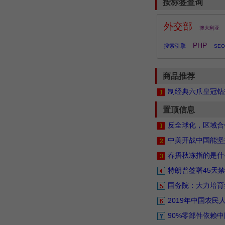
按标签查询
外交部
澳大利亚
PHP
搜索引擎
SEO
商品推荐
制经典六爪皇冠钻戒
置顶信息
反全球化，区域合
中美开战中国能坚
春捂秋冻指的是什
特朗普签署45天禁
国务院：大力培育
2019年中国农
90%零部件依赖