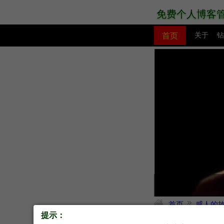
免费个人博客
首页
关于
钻
PHP教程
网站模板
恒尘梦世，璀璨人生
首页
感人的
提示：