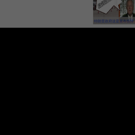
特朗普政府这是宣布投降
国错失延缓新冠病毒传
会，并且还要一错再