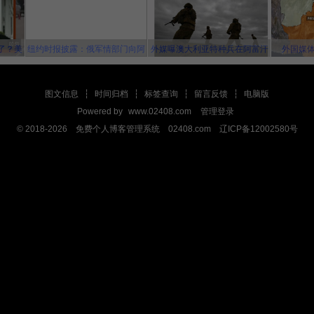
了？美
纽约时报披露：俄军情部门向阿
外媒曝澳大利亚特种兵在阿富汗
外国媒
播的机
富汗塔利班关联组织秘密提供赏
搞“杀人竞赛” 英美士兵更离谱
错！
金，鼓励他们击杀美军
图文信息
┆
时间归档
┆
标签查询
┆
留言反馈
┆
电脑版
Powered by
www.02408.com
管理登录
© 2018-2026 免费个人博客管理系统 02408.com 辽ICP备12002580号