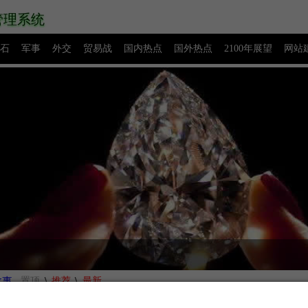
管理系统
石
军事
外交
贸易战
国内热点
国外热点
2100年展望
网站
源码下载
创业赚钱
网络热点
图片展示
留言板
。
\
\
故事
置顶
推荐
最新
感人故事 全球最感人的故事文章和感人的句子大全