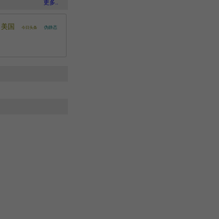
更多..
美国
伪静态
今日头条