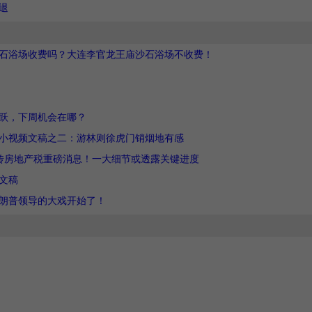
退
石浴场收费吗？大连李官龙王庙沙石浴场不收费！
跃，下周机会在哪？
小视频文稿之二：游林则徐虎门销烟地有感
传房地产税重磅消息！一大细节或透露关键进度
文稿
朗普领导的大戏开始了！