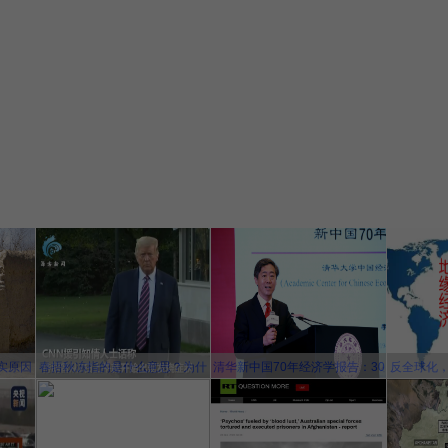
实原因
春捂秋冻指的是什么意思？为什
清华新中国70年经济学报告：30
反全球化
么说春冻骨头秋冻肉？为什么说
年内中国将成为世界第一大经济
对
春捂秋冻不生杂病
体