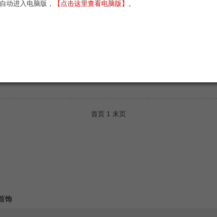
自动进入电脑版，
【点击这里查看电脑版】
。
赔钱将疫苗卖给中国，并说：50年后中国将没有乙肝
与求助
2020-06-08
年后，中国将根除乙肝疾病。”这句话不是我国某位科学家说出来的慷慨壮语
首页
1
末页
首饰