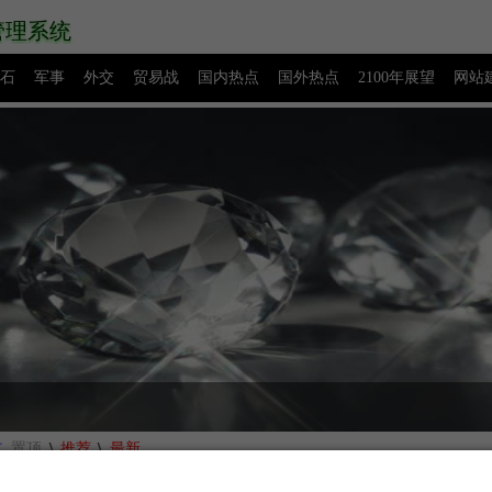
管理系统
石
军事
外交
贸易战
国内热点
国外热点
2100年展望
网站
源码下载
创业赚钱
网络热点
图片展示
留言板
。
\
\
点
置顶
推荐
最新
0日，今日头条新闻和今日新鲜事最新汇总