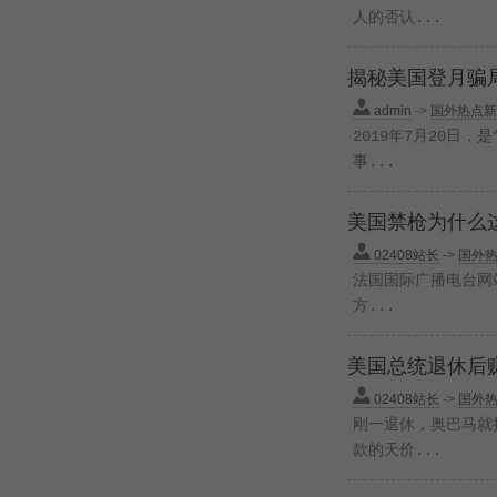
人的否认...
揭秘美国登月骗
admin
->
国外热点新
2019年7月20日
事...
美国禁枪为什么
02408站长
->
国外
法国国际广播电台网
方...
美国总统退休后
02408站长
->
国外
刚一退休，奥巴马就
款的天价...