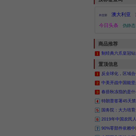
澳大利亚
外交部
今日头条
伪静态
商品推荐
制经典六爪皇冠钻戒
置顶信息
反全球化，区域合
中美开战中国能坚
春捂秋冻指的是什
特朗普签署45天禁
国务院：大力培育
2019年中国农
90%零部件依赖